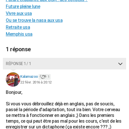
City break
Voyage de noces
Climat
Destinations
Voyage nature
Forum
+
Future pleine lune
PHOTO
Vivre aux usa
GUIDES D'ACHAT
Ou se trouve la nasa aux usa
Retraite usa
BONS PLANS
Memphis usa
CARTE DE VOEUX
1 réponse
Carte Bonne année
Carte Pâques
Carte de Noël
Carte Saint-Valentin
Carte d'anniversaire
DICTIONNAIRE
RÉPONSE 1 / 1
Biographies
Expressions
Dictionnaire
Citations
Proverbes
PROGRAMME TV
Kalamazoo
COPAINS D'AVANT
1
22 févr. 2016 à 20:12
Se connecter
Collèges
Universités
Service militaire
S'inscrire
Lycées
Primaires
Entreprises
Avis de recherche
AVIS DE DÉCÈS
Bonjour,
FORUM
Si vous vous débrouillez déjà en anglais, pas de soucis,
passé la période d'adaptation, tout ira bien. Votre cerveau
Lifestyle
Sport
Television
Cinema
Bricolage
Culture
Auto
Voyage
se mettra à fonctionner en anglais ;) Dans les premiers
temps, ce qui peut être pas mal pour les cours, c'est de les
enregistrer sur un dictaphone (ça existe encore ??? ;)