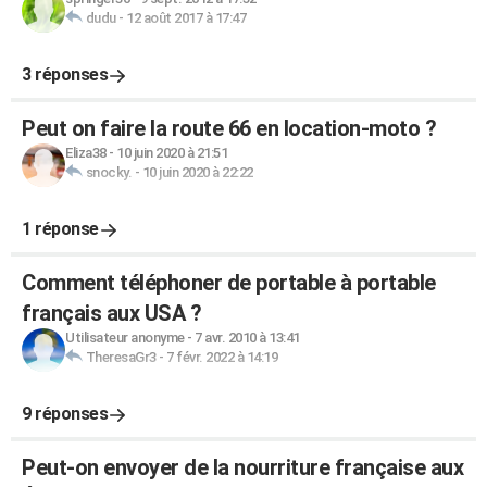
dudu
-
12 août 2017 à 17:47
3 réponses
Peut on faire la route 66 en location-moto ?
Eliza38
-
10 juin 2020 à 21:51
snocky.
-
10 juin 2020 à 22:22
1 réponse
Comment téléphoner de portable à portable
français aux USA ?
Utilisateur anonyme
-
7 avr. 2010 à 13:41
TheresaGr3
-
7 févr. 2022 à 14:19
9 réponses
Peut-on envoyer de la nourriture française aux