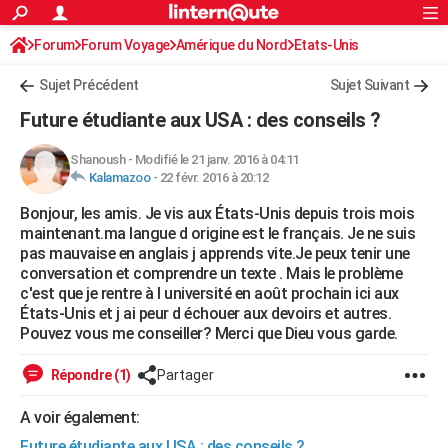
ACTUALITÉS
Forum
Forum Voyage
Amérique du Nord
Connexion
S'inscrire
Etats-Unis
Rechercher
Société
Education
Villes
Politique
Faits Divers
Monde
+
SPORT
Sujet Précédent
Sujet Suivant
Football
Cyclisme
Forum
Coupe du monde 2026
Tennis
Rugby
CULTURE
Future étudiante aux USA : des conseils ?
TNT
Cinéma
Musique
Programme TV
Streaming
Sorties cinéma
+
FINANCE
Shanoush
-
Modifié le 21 janv. 2016 à 04:11
Kalamazoo
-
22 févr. 2016 à 20:12
Impôts
Immobilier
Banque
Crédit
Retraite
Epargne
Risques naturels par ville
Assurance
AUTO
Bonjour, les amis. Je vis aux États-Unis depuis trois mois
Réserver un essai
Berlines
Forum auto
Essais
Citadines
SUV
+
HIGH-TECH
maintenant.ma langue d origine est le français. Je ne suis
pas mauvaise en anglais j apprends vite.Je peux tenir une
Meilleur smartphone
Ordinateurs
Guide high-tech
Mobiles
Internet
Jeux vidéo
+
BRICOLAGE
conversation et comprendre un texte . Mais le problème
c'est que je rentre à l université en août prochain ici aux
Aménagement intérieur
Cuisine
Jardinage
+
Forum
Extérieur
Salle de bains
Rangement
WEEK-END
États-Unis et j ai peur d échouer aux devoirs et autres.
Pouvez vous me conseiller? Merci que Dieu vous garde.
Escapades
Expositions
Week-end nature
Guides de France
Patrimoine
Musées
+
LIFESTYLE
Répondre (1)
Partager
Bien-être
Mode
+
Art de vivre
Loisirs
Modes de vie
SANTE
A voir également:
Guide de la santé
Médicaments
+
Alimentation
Maladies
Sommeil
VOYAGE
Future étudiante aux USA : des conseils ?