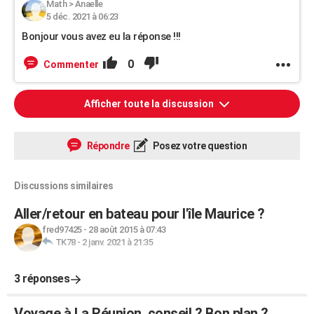
Math
>
Anaelle
5 déc. 2021 à 06:23
Bonjour vous avez eu la réponse !!!
0
Commenter
Afficher toute la discussion
Répondre
Posez votre question
Discussions similaires
Aller/retour en bateau pour l'île Maurice ?
fred97425
-
28 août 2015 à 07:43
TK78
-
2 janv. 2021 à 21:35
3 réponses
Voyage à La Réunion, conseil ? Bon plan ?