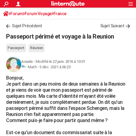
ACTUALITÉS
Forum
Forum Voyage
France
Connexion
S'inscrire
Rechercher
Société
Education
Villes
Politique
Faits Divers
Monde
+
SPORT
Sujet Précédent
Sujet Suivant
Football
Cyclisme
Forum
Coupe du monde 2026
Tennis
Rugby
CULTURE
Passeport périmé et voyage à la Reunion
TNT
Cinéma
Musique
Programme TV
Streaming
Sorties cinéma
+
FINANCE
Passeport
Réunion
Impôts
Immobilier
Banque
Crédit
Retraite
Epargne
Risques naturels par ville
Assurance
AUTO
Anaele
-
Modifié le 22 janv. 2016 à 10:01
Math -
5 déc. 2021 à 06:23
Réserver un essai
Berlines
Forum auto
Essais
Citadines
SUV
+
HIGH-TECH
Bonjour,
Meilleur smartphone
Ordinateurs
Guide high-tech
Mobiles
Internet
Jeux vidéo
+
BRICOLAGE
Je part dans un peu moins de deux semaines à la Reunion
et je viens de voir que mon passeport est périmé de
Aménagement intérieur
Cuisine
Jardinage
+
Forum
Extérieur
Salle de bains
Rangement
WEEK-END
quelques mois. Ma carte d'identité m'ayant été volée
dernièrement, je suis complètement perdue. On dit qu'un
Escapades
Expositions
Week-end nature
Guides de France
Patrimoine
Musées
+
LIFESTYLE
passeport périmé suffit dans l'espace Schengen, mais la
Reunion n'en fait apparemment pas partie.
Bien-être
Mode
+
Art de vivre
Loisirs
Modes de vie
SANTE
Comment puis-je faire pour partir quand même ?
Guide de la santé
Médicaments
+
Alimentation
Maladies
Sommeil
VOYAGE
Est-ce qu'un document du commissariat suite à la