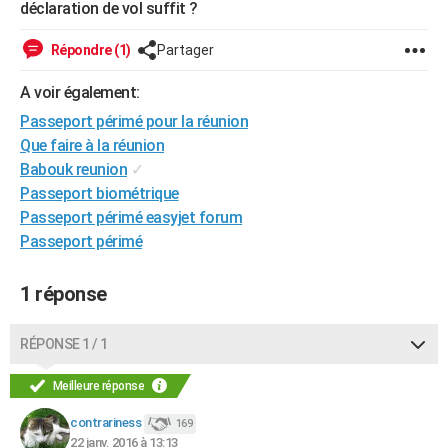
déclaration de vol suffit ?
City break
Voyage de noces
Climat
Destinations
Voyage nature
Forum
+
PHOTO
Répondre (1)
Partager
GUIDES D'ACHAT
A voir également:
BONS PLANS
Passeport périmé pour la réunion
Que faire à la réunion
CARTE DE VOEUX
Babouk reunion
✓
Carte Bonne année
Carte Pâques
Carte de Noël
Carte Saint-Valentin
Carte d'anniversaire
DICTIONNAIRE
Passeport biométrique
Passeport périmé easyjet forum
Biographies
Expressions
Dictionnaire
Citations
Proverbes
PROGRAMME TV
Passeport périmé
COPAINS D'AVANT
1 réponse
Se connecter
Collèges
Universités
Service militaire
S'inscrire
Lycées
Primaires
Entreprises
Avis de recherche
AVIS DE DÉCÈS
RÉPONSE 1 / 1
FORUM
Lifestyle
Sport
Television
Cinema
Bricolage
Culture
Auto
Voyage
Meilleure réponse
contrariness
169
22 janv. 2016 à 13:13