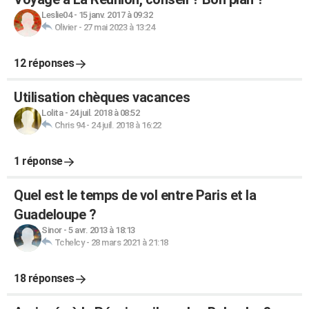
Leslie04
-
15 janv. 2017 à 09:32
Olivier
-
27 mai 2023 à 13:24
12 réponses
Utilisation chèques vacances
Lolita
-
24 juil. 2018 à 08:52
Chris 94
-
24 juil. 2018 à 16:22
1 réponse
Quel est le temps de vol entre Paris et la
Guadeloupe ?
Sinor
-
5 avr. 2013 à 18:13
Tchelcy
-
28 mars 2021 à 21:18
18 réponses