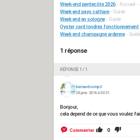
Week-end pentecôte 2026
- Accueil -
Week end pays cathare
- Guide
Week end en sologne
- Guide
Oyster card londres fonctionnement
Week end champagne ardenne
- Guid
1 réponse
RÉPONSE 1 / 1
bernardcomp3
28 janv. 2016 à 03:31
Bonjour,
cela depend de ce que vous voulez fair
0
Commenter