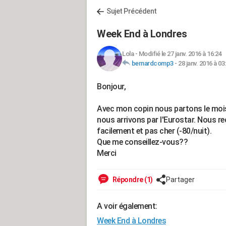
Sujet Précédent
Week End à Londres
Lola
-
Modifié le 27 janv. 2016 à 16:24
bernardcomp3
-
28 janv. 2016 à 03
Bonjour,
Avec mon copin nous partons le mois 
nous arrivons par l'Eurostar. Nous r
facilement et pas cher (-80/nuit).
Que me conseillez-vous??
Merci
Répondre (1)
Partager
A voir également:
Week End à Londres