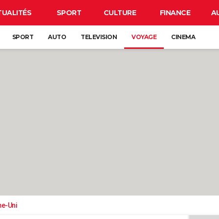
TUALITÉS
SPORT
CULTURE
FINANCE
A
SPORT
AUTO
TELEVISION
VOYAGE
CINEMA
e-Uni