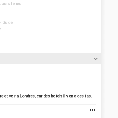
 Jours fériés
- Guide
e
e et voir a Londres, car des hotels il y en a des tas.