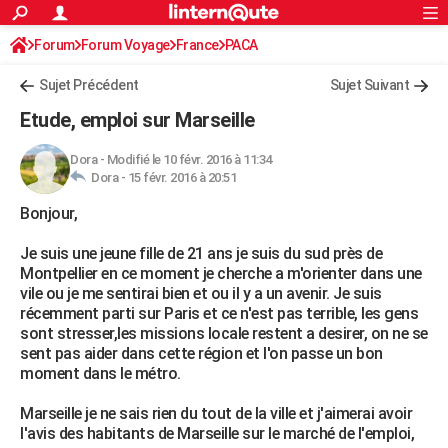
ACTUALITÉS
Forum
Forum Voyage
France
Connexion
S'inscrire
PACA
Rechercher
Société
Education
Villes
Politique
Faits Divers
Monde
+
SPORT
Sujet Précédent
Sujet Suivant
Football
Cyclisme
Forum
Coupe du monde 2026
Tennis
Rugby
CULTURE
Etude, emploi sur Marseille
TNT
Cinéma
Musique
Programme TV
Streaming
Sorties cinéma
+
FINANCE
Dora
-
Modifié le 10 févr. 2016 à 11:34
Dora -
15 févr. 2016 à 20:51
Impôts
Immobilier
Banque
Crédit
Retraite
Epargne
Risques naturels par ville
Assurance
AUTO
Bonjour,
Réserver un essai
Berlines
Forum auto
Essais
Citadines
SUV
+
HIGH-TECH
Je suis une jeune fille de 21 ans je suis du sud près de
Meilleur smartphone
Ordinateurs
Guide high-tech
Mobiles
Internet
Jeux vidéo
+
BRICOLAGE
Montpellier en ce moment je cherche a m'orienter dans une
vile ou je me sentirai bien et ou il y a un avenir. Je suis
Aménagement intérieur
Cuisine
Jardinage
+
Forum
Extérieur
Salle de bains
Rangement
WEEK-END
récemment parti sur Paris et ce n'est pas terrible, les gens
sont stresser,les missions locale restent a desirer, on ne se
Escapades
Expositions
Week-end nature
Guides de France
Patrimoine
Musées
+
LIFESTYLE
sent pas aider dans cette région et l'on passe un bon
moment dans le métro.
Bien-être
Mode
+
Art de vivre
Loisirs
Modes de vie
SANTE
Marseille je ne sais rien du tout de la ville et j'aimerai avoir
Guide de la santé
Médicaments
+
Alimentation
Maladies
Sommeil
VOYAGE
l'avis des habitants de Marseille sur le marché de l'emploi,