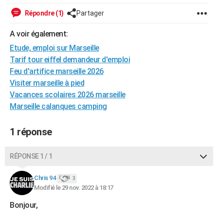
City break
Voyage de noces
Climat
Destinations
Voyage nature
Forum
+
PHOTO
Répondre (1)
Partager
GUIDES D'ACHAT
A voir également:
Etude, emploi sur Marseille
BONS PLANS
Tarif tour eiffel demandeur d'emploi
CARTE DE VOEUX
Feu d'artifice marseille 2026
Visiter marseille à pied
Carte Bonne année
Carte Pâques
Carte de Noël
Carte Saint-Valentin
Carte d'anniversaire
DICTIONNAIRE
Vacances scolaires 2026 marseille
Marseille calanques camping
Biographies
Expressions
Dictionnaire
Citations
Proverbes
PROGRAMME TV
COPAINS D'AVANT
1 réponse
Se connecter
Collèges
Universités
Service militaire
S'inscrire
Lycées
Primaires
Entreprises
Avis de recherche
AVIS DE DÉCÈS
RÉPONSE 1 / 1
FORUM
Chris 94
3
Lifestyle
Sport
Television
Cinema
Bricolage
Culture
Auto
Voyage
Modifié le 29 nov. 2022 à 18:17
Bonjour,