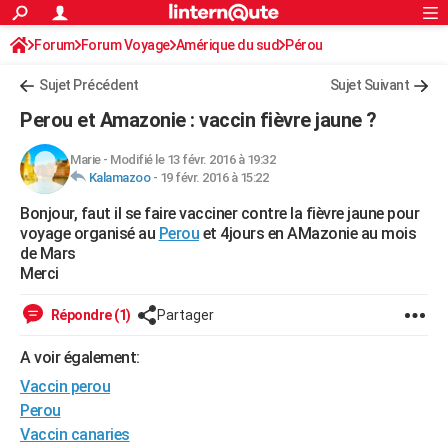
ACTUALITÉS
Forum
Forum Voyage
Amérique du sud
Connexion
S'inscrire
Pérou
Rechercher
Société
Education
Villes
Politique
Faits Divers
Monde
+
SPORT
Sujet Précédent
Sujet Suivant
Football
Cyclisme
Forum
Coupe du monde 2026
Tennis
Rugby
CULTURE
Perou et Amazonie : vaccin fièvre jaune ?
TNT
Cinéma
Musique
Programme TV
Streaming
Sorties cinéma
+
FINANCE
Marie
-
Modifié le 13 févr. 2016 à 19:32
Kalamazoo
-
19 févr. 2016 à 15:22
Impôts
Immobilier
Banque
Crédit
Retraite
Epargne
Risques naturels par ville
Assurance
AUTO
Bonjour, faut il se faire vacciner contre la fièvre jaune pour
Réserver un essai
Berlines
Forum auto
Essais
Citadines
SUV
+
HIGH-TECH
voyage organisé au
Perou
et 4jours en AMazonie au mois
de Mars
Meilleur smartphone
Ordinateurs
Guide high-tech
Mobiles
Internet
Jeux vidéo
+
BRICOLAGE
Merci
Aménagement intérieur
Cuisine
Jardinage
+
Forum
Extérieur
Salle de bains
Rangement
WEEK-END
Répondre (1)
Partager
Escapades
Expositions
Week-end nature
Guides de France
Patrimoine
Musées
+
LIFESTYLE
A voir également:
Vaccin perou
Bien-être
Mode
+
Art de vivre
Loisirs
Modes de vie
SANTE
Perou
Guide de la santé
Médicaments
+
Alimentation
Maladies
Sommeil
VOYAGE
Vaccin canaries