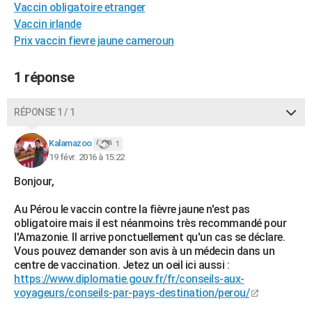
Vaccin obligatoire etranger
City break
Voyage de noces
Climat
Destinations
Voyage nature
Forum
+
PHOTO
Vaccin irlande
Prix vaccin fievre jaune cameroun
GUIDES D'ACHAT
BONS PLANS
1 réponse
CARTE DE VOEUX
RÉPONSE 1 / 1
Carte Bonne année
Carte Pâques
Carte de Noël
Carte Saint-Valentin
Carte d'anniversaire
DICTIONNAIRE
Kalamazoo
1
Biographies
Expressions
Dictionnaire
Citations
Proverbes
19 févr. 2016 à 15:22
PROGRAMME TV
Bonjour,
COPAINS D'AVANT
Au Pérou le vaccin contre la fièvre jaune n'est pas
Se connecter
Collèges
Universités
Service militaire
S'inscrire
Lycées
Primaires
Entreprises
Avis de recherche
AVIS DE DÉCÈS
obligatoire mais il est néanmoins très recommandé pour
l'Amazonie. Il arrive ponctuellement qu'un cas se déclare.
FORUM
Vous pouvez demander son avis à un médecin dans un
centre de vaccination. Jetez un oeil ici aussi :
Lifestyle
Sport
Television
Cinema
Bricolage
Culture
Auto
Voyage
https://www.diplomatie.gouv.fr/fr/conseils-aux-
voyageurs/conseils-par-pays-destination/perou/