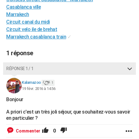
City break
Voyage de noces
Climat
Destinations
Voyage nature
Forum
+
Casablanca ville
PHOTO
Marrakech
GUIDES D'ACHAT
Circuit canal du midi
Circuit velo ile de brehat
BONS PLANS
Marrakech casablanca train
✓
CARTE DE VOEUX
1 réponse
Carte Bonne année
Carte Pâques
Carte de Noël
Carte Saint-Valentin
Carte d'anniversaire
DICTIONNAIRE
RÉPONSE 1 / 1
Biographies
Expressions
Dictionnaire
Citations
Proverbes
PROGRAMME TV
Kalamazoo
COPAINS D'AVANT
1
19 févr. 2016 à 14:56
Se connecter
Collèges
Universités
Service militaire
S'inscrire
Lycées
Primaires
Entreprises
Avis de recherche
AVIS DE DÉCÈS
Bonjour
FORUM
A priori c'est un très joli séjour, que souhaitez-vous savoir
en particulier ?
Lifestyle
Sport
Television
Cinema
Bricolage
Culture
Auto
Voyage
0
Commenter