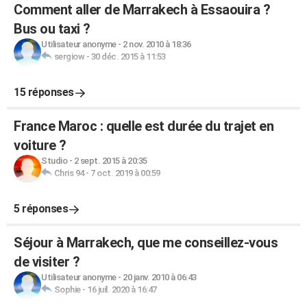
Comment aller de Marrakech à Essaouira ?
Bus ou taxi ?
Utilisateur anonyme
-
2 nov. 2010 à 18:36
sergiow
-
30 déc. 2015 à 11:53
15 réponses
France Maroc : quelle est durée du trajet en
voiture ?
Studio
-
2 sept. 2015 à 20:35
Chris 94
-
7 oct. 2019 à 00:59
5 réponses
Séjour à Marrakech, que me conseillez-vous
de visiter ?
Utilisateur anonyme
-
20 janv. 2010 à 06:43
Sophie
-
16 juil. 2020 à 16:47