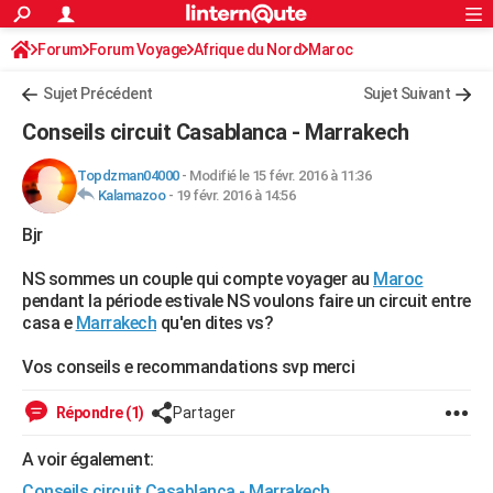
ACTUALITÉS
Forum
Forum Voyage
Afrique du Nord
Connexion
S'inscrire
Maroc
Rechercher
Société
Education
Villes
Politique
Faits Divers
Monde
+
SPORT
Sujet Précédent
Sujet Suivant
Football
Cyclisme
Forum
Coupe du monde 2026
Tennis
Rugby
CULTURE
Conseils circuit Casablanca - Marrakech
TNT
Cinéma
Musique
Programme TV
Streaming
Sorties cinéma
+
FINANCE
Topdzman04000
-
Modifié le 15 févr. 2016 à 11:36
Kalamazoo
-
19 févr. 2016 à 14:56
Impôts
Immobilier
Banque
Crédit
Retraite
Epargne
Risques naturels par ville
Assurance
AUTO
Bjr
Réserver un essai
Berlines
Forum auto
Essais
Citadines
SUV
+
HIGH-TECH
NS sommes un couple qui compte voyager au
Maroc
Meilleur smartphone
Ordinateurs
Guide high-tech
Mobiles
Internet
Jeux vidéo
+
BRICOLAGE
pendant la période estivale NS voulons faire un circuit entre
casa e
Marrakech
qu'en dites vs?
Aménagement intérieur
Cuisine
Jardinage
+
Forum
Extérieur
Salle de bains
Rangement
WEEK-END
Vos conseils e recommandations svp merci
Escapades
Expositions
Week-end nature
Guides de France
Patrimoine
Musées
+
LIFESTYLE
Répondre (1)
Partager
Bien-être
Mode
+
Art de vivre
Loisirs
Modes de vie
SANTE
A voir également:
Guide de la santé
Médicaments
+
Alimentation
Maladies
Sommeil
VOYAGE
Conseils circuit Casablanca - Marrakech