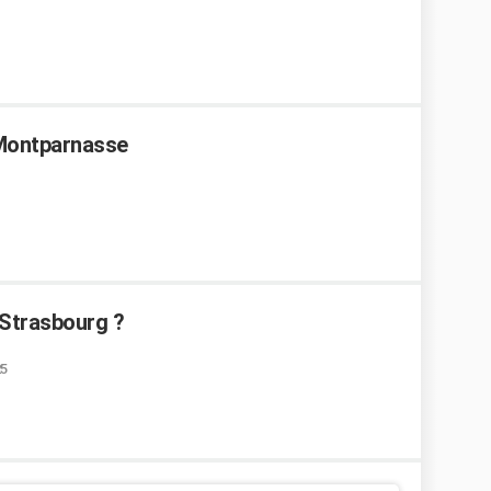
 Montparnasse
 Strasbourg ?
25