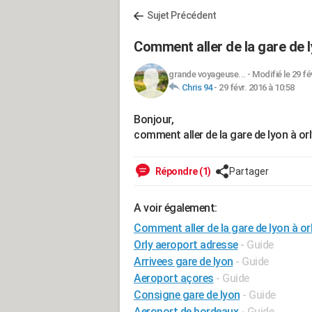
Sujet Précédent
Comment aller de la gare de l
grande voyageuse...
-
Modifié le 29 fé
Chris 94
-
29 févr. 2016 à 10:58
Bonjour,
comment aller de la gare de lyon à or
Répondre (1)
Partager
A voir également:
Comment aller de la gare de lyon à or
Orly aeroport adresse
- Guide
Arrivees gare de lyon
- Guide
Aeroport açores
- Guide
Consigne gare de lyon
- Guide
Aeroport de bordeaux
- Guide