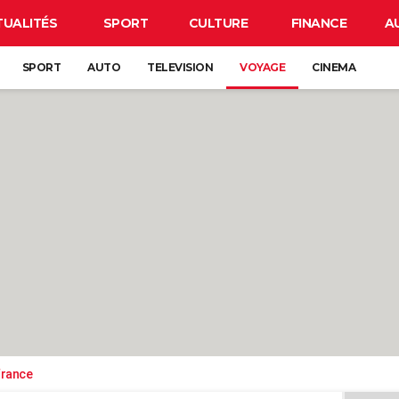
TUALITÉS
SPORT
CULTURE
FINANCE
A
SPORT
AUTO
TELEVISION
VOYAGE
CINEMA
France