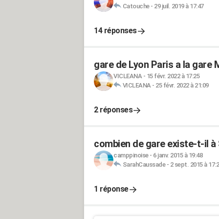
Catouche
-
29 juil. 2019 à 17:47
14 réponses
gare de Lyon Paris a la gare
VICLEANA
-
15 févr. 2022 à 17:25
VICLEANA
-
25 févr. 2022 à 21:09
2 réponses
combien de gare existe-t-il à
camppinoise
-
6 janv. 2015 à 19:48
SarahCaussade
-
2 sept. 2015 à 17:
1 réponse