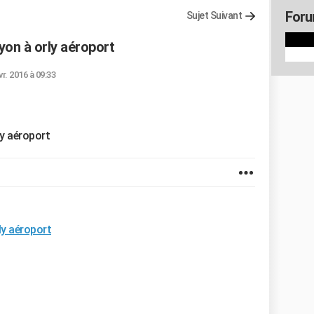
Foru
Sujet Suivant
yon à orly aéroport
vr. 2016 à 09:33
ly aéroport
ly aéroport