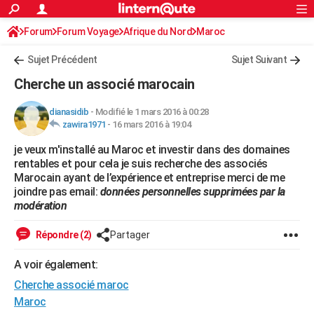
ACTUALITÉS
Forum
Forum Voyage
Afrique du Nord
Connexion
S'inscrire
Maroc
Rechercher
Société
Education
Villes
Politique
Faits Divers
Monde
+
SPORT
Sujet Précédent
Sujet Suivant
Football
Cyclisme
Forum
Coupe du monde 2026
Tennis
Rugby
CULTURE
Cherche un associé marocain
TNT
Cinéma
Musique
Programme TV
Streaming
Sorties cinéma
+
FINANCE
dianasidib
-
Modifié le 1 mars 2016 à 00:28
zawira1971
-
16 mars 2016 à 19:04
Impôts
Immobilier
Banque
Crédit
Retraite
Epargne
Risques naturels par ville
Assurance
AUTO
je veux m'installé au Maroc et investir dans des domaines
Réserver un essai
Berlines
Forum auto
Essais
Citadines
SUV
+
HIGH-TECH
rentables et pour cela je suis recherche des associés
Marocain ayant de l’expérience et entreprise merci de me
Meilleur smartphone
Ordinateurs
Guide high-tech
Mobiles
Internet
Jeux vidéo
+
BRICOLAGE
joindre pas email:
données personnelles supprimées par la
modération
Aménagement intérieur
Cuisine
Jardinage
+
Forum
Extérieur
Salle de bains
Rangement
WEEK-END
Répondre (2)
Partager
Escapades
Expositions
Week-end nature
Guides de France
Patrimoine
Musées
+
LIFESTYLE
A voir également:
Bien-être
Mode
+
Art de vivre
Loisirs
Modes de vie
SANTE
Cherche associé maroc
Guide de la santé
Médicaments
+
Alimentation
Maladies
Sommeil
Maroc
VOYAGE