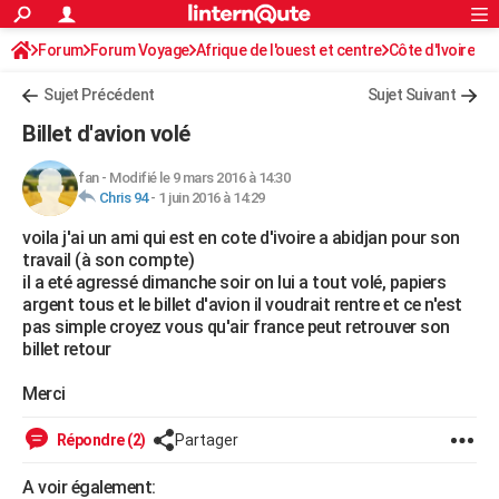
ACTUALITÉS
Forum
Forum Voyage
Afrique de l'ouest et centre
Connexion
S'inscrire
Côte d'Ivoire
Rechercher
Société
Education
Villes
Politique
Faits Divers
Monde
+
SPORT
Sujet Précédent
Sujet Suivant
Football
Cyclisme
Forum
Coupe du monde 2026
Tennis
Rugby
CULTURE
Billet d'avion volé
TNT
Cinéma
Musique
Programme TV
Streaming
Sorties cinéma
+
FINANCE
fan
-
Modifié le 9 mars 2016 à 14:30
Chris 94
-
1 juin 2016 à 14:29
Impôts
Immobilier
Banque
Crédit
Retraite
Epargne
Risques naturels par ville
Assurance
AUTO
voila j'ai un ami qui est en cote d'ivoire a abidjan pour son
Réserver un essai
Berlines
Forum auto
Essais
Citadines
SUV
+
HIGH-TECH
travail (à son compte)
il a eté agressé dimanche soir on lui a tout volé, papiers
Meilleur smartphone
Ordinateurs
Guide high-tech
Mobiles
Internet
Jeux vidéo
+
BRICOLAGE
argent tous et le billet d'avion il voudrait rentre et ce n'est
pas simple croyez vous qu'air france peut retrouver son
Aménagement intérieur
Cuisine
Jardinage
+
Forum
Extérieur
Salle de bains
Rangement
WEEK-END
billet retour
Escapades
Expositions
Week-end nature
Guides de France
Patrimoine
Musées
+
LIFESTYLE
Merci
Bien-être
Mode
+
Art de vivre
Loisirs
Modes de vie
SANTE
Répondre (2)
Partager
Guide de la santé
Médicaments
+
Alimentation
Maladies
Sommeil
VOYAGE
A voir également: