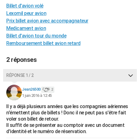
Billet d'avion volé
City break
Voyage de noces
Climat
Destinations
Voyage nature
Forum
+
PHOTO
Lexomil peur avion
GUIDES D'ACHAT
Prix billet avion avec accompagnateur
Medicament avion
BONS PLANS
Billet d'avion tour du monde
Remboursement billet avion retard
CARTE DE VOEUX
Carte Bonne année
Carte Pâques
Carte de Noël
Carte Saint-Valentin
Carte d'anniversaire
DICTIONNAIRE
2 réponses
Biographies
Expressions
Dictionnaire
Citations
Proverbes
PROGRAMME TV
RÉPONSE 1 / 2
COPAINS D'AVANT
Jean26500
2
Se connecter
Collèges
Universités
Service militaire
S'inscrire
Lycées
Primaires
Entreprises
Avis de recherche
1 juin 2016 à 12:45
AVIS DE DÉCÈS
Il y a déjà plusieurs années que les compagnies aériennes
FORUM
n'émettent plus de billets ! Donc il ne peut pas s'être fait
voler son billet de retour.
Lifestyle
Sport
Television
Cinema
Bricolage
Culture
Auto
Voyage
Il suffit de se présenter au comptoir avec un document
d'identité et le numéro de réservation.