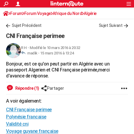
ACTUALITÉS
Forum
Forum Voyage
Afrique du Nord
Connexion
S'inscrire
Algérie
Rechercher
Société
Education
Villes
Politique
Faits Divers
Monde
+
SPORT
Sujet Précédent
Sujet Suivant
Football
Cyclisme
Forum
Coupe du monde 2026
Tennis
Rugby
CULTURE
CNI Française perimee
TNT
Cinéma
Musique
Programme TV
Streaming
Sorties cinéma
+
FINANCE
R H
-
Modifié le 10 mars 2016 à 20:32
madik -
15 mars 2016 à 13:24
Impôts
Immobilier
Banque
Crédit
Retraite
Epargne
Risques naturels par ville
Assurance
AUTO
Bonjour, est ce qu'on peut partir en Algérie avec un
Réserver un essai
Berlines
Forum auto
Essais
Citadines
SUV
+
HIGH-TECH
passeport Algerien et CNI Française périmée,merci
d'avance de réponse.
Meilleur smartphone
Ordinateurs
Guide high-tech
Mobiles
Internet
Jeux vidéo
+
BRICOLAGE
Répondre (1)
Partager
Aménagement intérieur
Cuisine
Jardinage
+
Forum
Extérieur
Salle de bains
Rangement
WEEK-END
A voir également:
Escapades
Expositions
Week-end nature
Guides de France
Patrimoine
Musées
+
LIFESTYLE
CNI Française perimee
Bien-être
Mode
+
Art de vivre
Loisirs
Modes de vie
Polynésie francaise
SANTE
Validité cni
Guide de la santé
Médicaments
+
Alimentation
Maladies
Sommeil
VOYAGE
Voyage guyane française