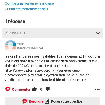
Compagnie aerienne francaise
City break
Voyage de noces
Climat
Destinations
Voyage nature
Forum
+
PHOTO
Cuisiniere francaise connu
GUIDES D'ACHAT
1 réponse
BONS PLANS
RÉPONSE 1 / 1
CARTE DE VOEUX
Carte Bonne année
Carte Pâques
Carte de Noël
Carte Saint-Valentin
Carte d'anniversaire
DICTIONNAIRE
madik
15 mars 2016 à 13:24
Biographies
Expressions
Dictionnaire
Citations
Proverbes
PROGRAMME TV
les cni françaises sont valables 15ans depuis 2014. donc si
votre cni date d'avant 2004, elle ne sera pas valable, si elle
COPAINS D'AVANT
date de 2004 C'est bon ;-) voir sur le site :
http://www.diplomatie.gouv.fr/fr/services-aux-
Se connecter
Collèges
Universités
Service militaire
S'inscrire
Lycées
Primaires
Entreprises
Avis de recherche
AVIS DE DÉCÈS
citoyens/actualites/article/extension-de-la-duree-de-
validite-de-la-carte-nationale-d-identite-decembre
FORUM
0
Commenter
Lifestyle
Sport
Television
Cinema
Bricolage
Culture
Auto
Voyage
Répondre
Posez votre question