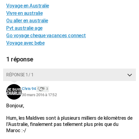
Voyage en Australie
City break
Voyage de noces
Climat
Destinations
Voyage nature
Forum
+
PHOTO
Vivre en australie
GUIDES D'ACHAT
Ou aller en australie
Pvt australie age
BONS PLANS
Go voyage cheque vacances connect
Voyage avec bebe
CARTE DE VOEUX
Carte Bonne année
Carte Pâques
Carte de Noël
Carte Saint-Valentin
Carte d'anniversaire
DICTIONNAIRE
1 réponse
Biographies
Expressions
Dictionnaire
Citations
Proverbes
PROGRAMME TV
RÉPONSE 1 / 1
COPAINS D'AVANT
Chris 94
3
Se connecter
Collèges
Universités
Service militaire
S'inscrire
Lycées
Primaires
Entreprises
Avis de recherche
30 mars 2016 à 17:52
AVIS DE DÉCÈS
Bonjour,
FORUM
Hum, les Maldives sont à plusieurs milliers de kilomètres de
Lifestyle
Sport
Television
Cinema
Bricolage
Culture
Auto
Voyage
l'Australie, finalement pas tellement plus près que du
Maroc :-/