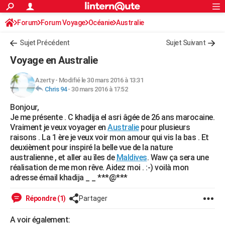
ACTUALITÉS
Forum
Forum Voyage
Océanie
Connexion
S'inscrire
Australie
Rechercher
Société
Education
Villes
Politique
Faits Divers
Monde
+
SPORT
Sujet Précédent
Sujet Suivant
Football
Cyclisme
Forum
Coupe du monde 2026
Tennis
Rugby
CULTURE
Voyage en Australie
TNT
Cinéma
Musique
Programme TV
Streaming
Sorties cinéma
+
FINANCE
Azerty
-
Modifié le 30 mars 2016 à 13:31
Chris 94
-
30 mars 2016 à 17:52
Impôts
Immobilier
Banque
Crédit
Retraite
Epargne
Risques naturels par ville
Assurance
AUTO
Bonjour,
Réserver un essai
Berlines
Forum auto
Essais
Citadines
SUV
+
HIGH-TECH
Je me présente . C khadija el asri âgée de 26 ans marocaine.
Vraiment je veux voyager en
Australie
pour plusieurs
Meilleur smartphone
Ordinateurs
Guide high-tech
Mobiles
Internet
Jeux vidéo
+
BRICOLAGE
raisons . La 1 ère je veux voir mon amour qui vis la bas . Et
deuxièment pour inspiré la belle vue de la nature
Aménagement intérieur
Cuisine
Jardinage
+
Forum
Extérieur
Salle de bains
Rangement
WEEK-END
australienne , et aller au îles de
Maldives
. Waw ça sera une
réalisation de me mon rêve. Aidez moi . :-) voilà mon
Escapades
Expositions
Week-end nature
Guides de France
Patrimoine
Musées
+
LIFESTYLE
adresse émail khadija _ _ ***@***
Bien-être
Mode
+
Art de vivre
Loisirs
Modes de vie
SANTE
Répondre (1)
Partager
Guide de la santé
Médicaments
+
Alimentation
Maladies
Sommeil
VOYAGE
A voir également: