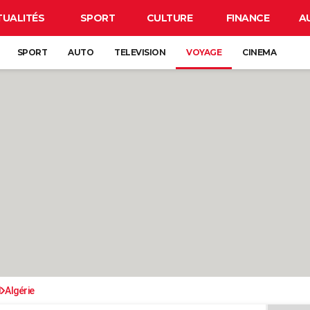
TUALITÉS
SPORT
CULTURE
FINANCE
A
SPORT
AUTO
TELEVISION
VOYAGE
CINEMA
d
Algérie