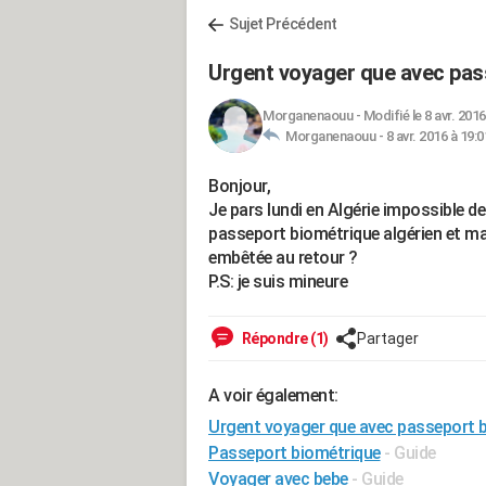
Sujet Précédent
Urgent voyager que avec pas
Morganenaouu
-
Modifié le 8 avr. 2016
Morganenaouu -
8 avr. 2016 à 19:0
Bonjour,
Je pars lundi en Algérie impossible de
passeport biométrique algérien et ma 
embêtée au retour ?
P.S: je suis mineure
Répondre (1)
Partager
A voir également:
Urgent voyager que avec passeport 
Passeport biométrique
- Guide
Voyager avec bebe
- Guide