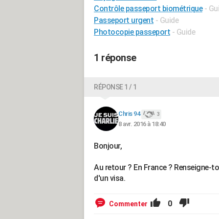
Contrôle passeport biométrique
- Gu
Passeport urgent
- Guide
Photocopie passeport
- Guide
1 réponse
RÉPONSE 1 / 1
Chris 94
3
8 avr. 2016 à 18:40
Bonjour,
Au retour ? En France ? Renseigne-toi
d'un visa.
0
Commenter