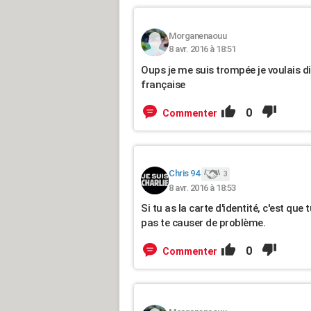
Morganenaouu
8 avr. 2016 à 18:51
Oups je me suis trompée je voulais dir
française
0
Commenter
Chris 94
3
8 avr. 2016 à 18:53
Si tu as la carte d'identité, c'est que 
pas te causer de problème.
0
Commenter