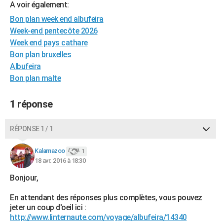
A voir également:
City break
Voyage de noces
Climat
Destinations
Voyage nature
Forum
+
PHOTO
Bon plan week end albufeira
Week-end pentecôte 2026
GUIDES D'ACHAT
Week end pays cathare
BONS PLANS
Bon plan bruxelles
Albufeira
CARTE DE VOEUX
Bon plan malte
Carte Bonne année
Carte Pâques
Carte de Noël
Carte Saint-Valentin
Carte d'anniversaire
DICTIONNAIRE
1 réponse
Biographies
Expressions
Dictionnaire
Citations
Proverbes
PROGRAMME TV
RÉPONSE 1 / 1
COPAINS D'AVANT
Se connecter
Collèges
Universités
Service militaire
S'inscrire
Lycées
Primaires
Entreprises
Avis de recherche
Kalamazoo
1
AVIS DE DÉCÈS
18 avr. 2016 à 18:30
FORUM
Bonjour,
Lifestyle
Sport
Television
Cinema
Bricolage
Culture
Auto
Voyage
En attendant des réponses plus complètes, vous pouvez
jeter un coup d'oeil ici :
http://www.linternaute.com/voyage/albufeira/14340