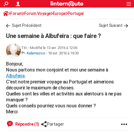
ACTUALITÉS
Forum
Forum Voyage
Europe
Connexion
S'inscrire
Portugal
Rechercher
Société
Education
Villes
Politique
Faits Divers
Monde
+
SPORT
Sujet Précédent
Sujet Suivant
Football
Cyclisme
Forum
Coupe du monde 2026
Tennis
Rugby
CULTURE
Une semaine à Albufeira : que faire ?
TNT
Cinéma
Musique
Programme TV
Streaming
Sorties cinéma
+
FINANCE
Titi
-
Modifié le 13 avr. 2016 à 12:06
Kalamazoo
-
18 avr. 2016 à 18:30
Impôts
Immobilier
Banque
Crédit
Retraite
Epargne
Risques naturels par ville
Assurance
AUTO
Bonjour,
Réserver un essai
Berlines
Forum auto
Essais
Citadines
SUV
+
HIGH-TECH
Nous partons mon conjoint et moi une semaine à
Albufeira
.
Meilleur smartphone
Ordinateurs
Guide high-tech
Mobiles
Internet
Jeux vidéo
+
BRICOLAGE
C'est notre premier voyage au Portugal et aimerions
découvrir le maximum de choses.
Aménagement intérieur
Cuisine
Jardinage
+
Forum
Extérieur
Salle de bains
Rangement
WEEK-END
Quelles sont les villes et activités aux alentours à ne pas
manquer ?
Escapades
Expositions
Week-end nature
Guides de France
Patrimoine
Musées
+
LIFESTYLE
Quels conseils pourriez vous nous donner ?
Merci
Bien-être
Mode
+
Art de vivre
Loisirs
Modes de vie
SANTE
Répondre (1)
Partager
Guide de la santé
Médicaments
+
Alimentation
Maladies
Sommeil
VOYAGE