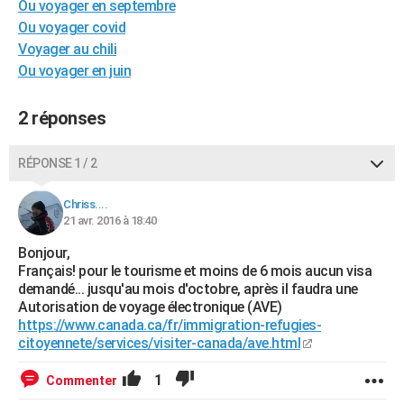
Ou voyager en septembre
City break
Voyage de noces
Climat
Destinations
Voyage nature
Forum
+
PHOTO
Ou voyager covid
Voyager au chili
GUIDES D'ACHAT
Ou voyager en juin
BONS PLANS
2 réponses
CARTE DE VOEUX
Carte Bonne année
Carte Pâques
Carte de Noël
Carte Saint-Valentin
Carte d'anniversaire
RÉPONSE 1 / 2
DICTIONNAIRE
Biographies
Expressions
Dictionnaire
Citations
Proverbes
PROGRAMME TV
Chriss....
21 avr. 2016 à 18:40
COPAINS D'AVANT
Bonjour,
Français! pour le tourisme et moins de 6 mois aucun visa
Se connecter
Collèges
Universités
Service militaire
S'inscrire
Lycées
Primaires
Entreprises
Avis de recherche
AVIS DE DÉCÈS
demandé... jusqu'au mois d'octobre, après il faudra une
Autorisation de voyage électronique (AVE)
FORUM
https://www.canada.ca/fr/immigration-refugies-
citoyennete/services/visiter-canada/ave.html
Lifestyle
Sport
Television
Cinema
Bricolage
Culture
Auto
Voyage
1
Commenter