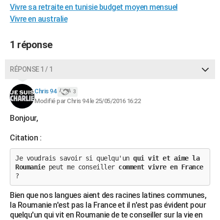
Vivre sa retraite en tunisie budget moyen mensuel
City break
Voyage de noces
Climat
Destinations
Voyage nature
Forum
+
PHOTO
Vivre en australie
GUIDES D'ACHAT
1 réponse
BONS PLANS
RÉPONSE 1 / 1
CARTE DE VOEUX
Carte Bonne année
Carte Pâques
Carte de Noël
Carte Saint-Valentin
Carte d'anniversaire
DICTIONNAIRE
Chris 94
3
Modifié par Chris 94 le 25/05/2016 16:22
Biographies
Expressions
Dictionnaire
Citations
Proverbes
PROGRAMME TV
Bonjour,
COPAINS D'AVANT
Citation :
Se connecter
Collèges
Universités
Service militaire
S'inscrire
Lycées
Primaires
Entreprises
Avis de recherche
AVIS DE DÉCÈS
Je voudrais savoir si quelqu'un
qui vit et aime la
Roumanie
peut me conseiller
comment vivre en France
FORUM
?
Lifestyle
Sport
Television
Cinema
Bricolage
Culture
Auto
Voyage
Bien que nos langues aient des racines latines communes,
la Roumanie n'est pas la France et il n'est pas évident pour
quelqu'un qui vit en Roumanie de te conseiller sur la vie en