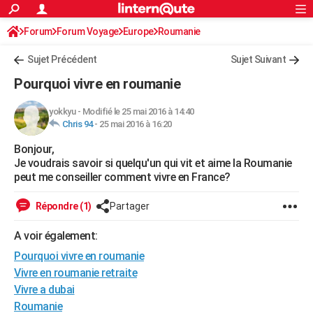
ACTUALITÉS
Forum
Forum Voyage
Europe
Connexion
S'inscrire
Roumanie
Rechercher
Société
Education
Villes
Politique
Faits Divers
Monde
+
SPORT
Sujet Précédent
Sujet Suivant
Football
Cyclisme
Forum
Coupe du monde 2026
Tennis
Rugby
CULTURE
Pourquoi vivre en roumanie
TNT
Cinéma
Musique
Programme TV
Streaming
Sorties cinéma
+
FINANCE
yokkyu
-
Modifié le 25 mai 2016 à 14:40
Chris 94
-
25 mai 2016 à 16:20
Impôts
Immobilier
Banque
Crédit
Retraite
Epargne
Risques naturels par ville
Assurance
AUTO
Bonjour,
Réserver un essai
Berlines
Forum auto
Essais
Citadines
SUV
+
HIGH-TECH
Je voudrais savoir si quelqu'un qui vit et aime la Roumanie
peut me conseiller comment vivre en France?
Meilleur smartphone
Ordinateurs
Guide high-tech
Mobiles
Internet
Jeux vidéo
+
BRICOLAGE
Répondre (1)
Partager
Aménagement intérieur
Cuisine
Jardinage
+
Forum
Extérieur
Salle de bains
Rangement
WEEK-END
A voir également:
Escapades
Expositions
Week-end nature
Guides de France
Patrimoine
Musées
+
LIFESTYLE
Pourquoi vivre en roumanie
Bien-être
Mode
+
Art de vivre
Loisirs
Modes de vie
Vivre en roumanie retraite
SANTE
Vivre a dubai
Guide de la santé
Médicaments
+
Alimentation
Maladies
Sommeil
VOYAGE
Roumanie