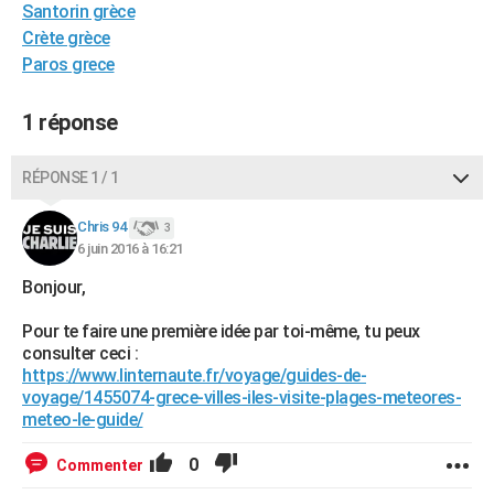
Santorin grèce
City break
Voyage de noces
Climat
Destinations
Voyage nature
Forum
+
PHOTO
Crète grèce
Paros grece
GUIDES D'ACHAT
BONS PLANS
1 réponse
CARTE DE VOEUX
RÉPONSE 1 / 1
Carte Bonne année
Carte Pâques
Carte de Noël
Carte Saint-Valentin
Carte d'anniversaire
DICTIONNAIRE
Chris 94
3
Biographies
Expressions
Dictionnaire
Citations
Proverbes
6 juin 2016 à 16:21
PROGRAMME TV
Bonjour,
COPAINS D'AVANT
Pour te faire une première idée par toi-même, tu peux
Se connecter
Collèges
Universités
Service militaire
S'inscrire
Lycées
Primaires
Entreprises
Avis de recherche
AVIS DE DÉCÈS
consulter ceci :
https://www.linternaute.fr/voyage/guides-de-
FORUM
voyage/1455074-grece-villes-iles-visite-plages-meteores-
meteo-le-guide/
Lifestyle
Sport
Television
Cinema
Bricolage
Culture
Auto
Voyage
0
Commenter