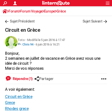
ACTUALITÉS
Forum
Forum Voyage
Europe
Connexion
S'inscrire
Grèce
Rechercher
Société
Education
Villes
Politique
Faits Divers
Monde
+
SPORT
Sujet Précédent
Sujet Suivant
Football
Cyclisme
Forum
Coupe du monde 2026
Tennis
Rugby
CULTURE
Circuit en Grèce
TNT
Cinéma
Musique
Programme TV
Streaming
Sorties cinéma
+
FINANCE
Toto
-
Modifié le 5 juin 2016 à 17:47
Chris 94
-
6 juin 2016 à 16:21
Impôts
Immobilier
Banque
Crédit
Retraite
Epargne
Risques naturels par ville
Assurance
AUTO
Bonjour,
Réserver un essai
Berlines
Forum auto
Essais
Citadines
SUV
+
HIGH-TECH
2 semaines en juillet de vacance en Grèce avez vous une
idée de circuit ?
Meilleur smartphone
Ordinateurs
Guide high-tech
Mobiles
Internet
Jeux vidéo
+
BRICOLAGE
Merci de vos réponses
Aménagement intérieur
Cuisine
Jardinage
+
Forum
Extérieur
Salle de bains
Rangement
WEEK-END
Répondre (1)
Partager
Escapades
Expositions
Week-end nature
Guides de France
Patrimoine
Musées
+
LIFESTYLE
A voir également:
Circuit en Grèce
Bien-être
Mode
+
Art de vivre
Loisirs
Modes de vie
SANTE
Grece
Guide de la santé
Médicaments
+
Alimentation
Maladies
Sommeil
VOYAGE
Rhodes grece