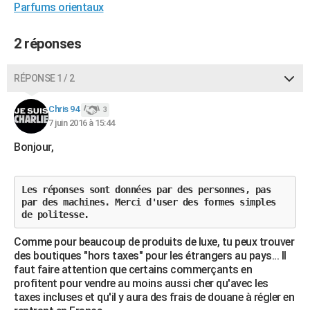
Parfums orientaux
City break
Voyage de noces
Climat
Destinations
Voyage nature
Forum
+
PHOTO
2 réponses
GUIDES D'ACHAT
BONS PLANS
RÉPONSE 1 / 2
CARTE DE VOEUX
Chris 94
3
7 juin 2016 à 15:44
Carte Bonne année
Carte Pâques
Carte de Noël
Carte Saint-Valentin
Carte d'anniversaire
DICTIONNAIRE
Bonjour,
Biographies
Expressions
Dictionnaire
Citations
Proverbes
PROGRAMME TV
COPAINS D'AVANT
Les réponses sont données par des personnes, pas
par des machines. Merci d'user des formes simples
Se connecter
Collèges
Universités
Service militaire
S'inscrire
Lycées
Primaires
Entreprises
Avis de recherche
AVIS DE DÉCÈS
de politesse.
FORUM
Comme pour beaucoup de produits de luxe, tu peux trouver
des boutiques "hors taxes" pour les étrangers au pays... Il
Lifestyle
Sport
Television
Cinema
Bricolage
Culture
Auto
Voyage
faut faire attention que certains commerçants en
profitent pour vendre au moins aussi cher qu'avec les
taxes incluses et qu'il y aura des frais de douane à régler en