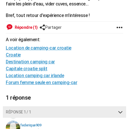
faire les plein d'eau, vider cuves, essence...
City break
Voyage de noces
Climat
Destinations
Voyage nature
Forum
+
PHOTO
Bref, tout retour d'expérience m'intéresse !
GUIDES D'ACHAT
Répondre (1)
Partager
BONS PLANS
A voir également:
CARTE DE VOEUX
Location de camping-car croatie
Carte Bonne année
Carte Pâques
Carte de Noël
Carte Saint-Valentin
Carte d'anniversaire
DICTIONNAIRE
Croatie
Destination camping car
Biographies
Expressions
Dictionnaire
Citations
Proverbes
PROGRAMME TV
Capitale croatie split
Location camping car irlande
COPAINS D'AVANT
Forum femme seule en camping-car
Se connecter
Collèges
Universités
Service militaire
S'inscrire
Lycées
Primaires
Entreprises
Avis de recherche
AVIS DE DÉCÈS
1 réponse
FORUM
Lifestyle
Sport
Television
Cinema
Bricolage
Culture
Auto
Voyage
RÉPONSE 1 / 1
federique909