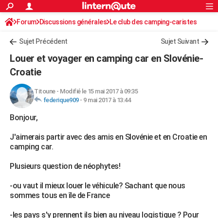
ACTUALITÉS
Forum
Discussions générales
Connexion
S'inscrire
Le club des camping-caristes
Rechercher
Société
Education
Villes
Politique
Faits Divers
Monde
+
SPORT
Sujet Précédent
Sujet Suivant
Football
Cyclisme
Forum
Coupe du monde 2026
Tennis
Rugby
CULTURE
Louer et voyager en camping car en Slovénie-
TNT
Cinéma
Musique
Programme TV
Streaming
Sorties cinéma
+
Croatie
FINANCE
Impôts
Immobilier
Banque
Crédit
Retraite
Epargne
Risques naturels par ville
Assurance
AUTO
Titoune
-
Modifié le 15 mai 2017 à 09:35
federique909
-
9 mai 2017 à 13:44
Réserver un essai
Berlines
Forum auto
Essais
Citadines
SUV
+
HIGH-TECH
Bonjour,
Meilleur smartphone
Ordinateurs
Guide high-tech
Mobiles
Internet
Jeux vidéo
+
BRICOLAGE
J'aimerais partir avec des amis en Slovénie et en Croatie en
camping car.
Aménagement intérieur
Cuisine
Jardinage
+
Forum
Extérieur
Salle de bains
Rangement
WEEK-END
Plusieurs question de néophytes!
Escapades
Expositions
Week-end nature
Guides de France
Patrimoine
Musées
+
LIFESTYLE
-ou vaut il mieux louer le véhicule? Sachant que nous
Bien-être
Mode
+
Art de vivre
Loisirs
Modes de vie
SANTE
sommes tous en île de France
Guide de la santé
Médicaments
+
Alimentation
Maladies
Sommeil
VOYAGE
-les pays s'y prennent ils bien au niveau logistique ? Pour