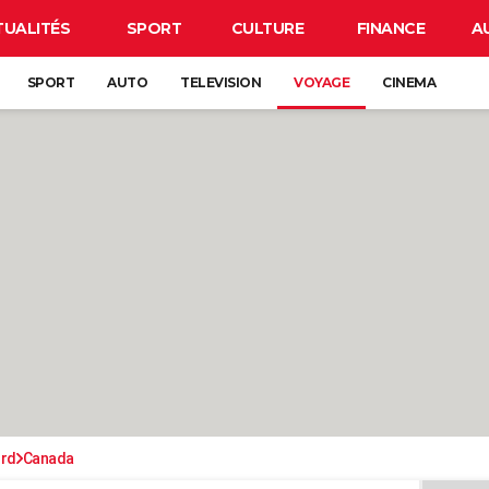
TUALITÉS
SPORT
CULTURE
FINANCE
A
SPORT
AUTO
TELEVISION
VOYAGE
CINEMA
ord
Canada