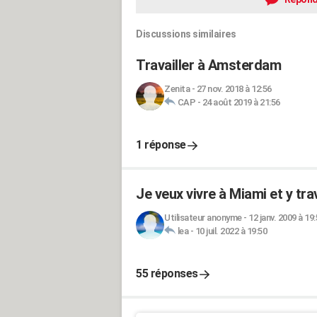
Discussions similaires
Travailler à Amsterdam
Zenita
-
27 nov. 2018 à 12:56
CAP
-
24 août 2019 à 21:56
1 réponse
Je veux vivre à Miami et y trav
Utilisateur anonyme
-
12 janv. 2009 à 19
lea
-
10 juil. 2022 à 19:50
55 réponses