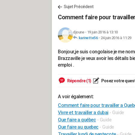
Sujet Précédent
Comment faire pour travailler
djoune
-
19 juin 2016 à 13:10
karinette56
-
24 juin 2016 à 11:29
Bonjour,je suis congolaise je me nome
Brazzaville je veux avoir les détails b
emploi .
Répondre (1)
Posez votre ques
A voir également:
Comment faire pour travailler a Quebec
Vivre et travailler a dubai
- Guide
Que faire a québec
- Guide
Que faire au quebec
- Guide
Travailler lundi de pentecote
- Guide