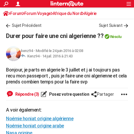
ACTUALITÉS
Forum
Forum Voyage
Afrique du Nord
Connexion
S'inscrire
Algérie
Rechercher
Société
Education
Villes
Politique
Faits Divers
Monde
+
SPORT
Sujet Précédent
Sujet Suivant
Football
Cyclisme
Forum
Coupe du monde 2026
Tennis
Rugby
CULTURE
Durer pour faire une cni algerienne ??
Résolu
TNT
Cinéma
Musique
Programme TV
Streaming
Sorties cinéma
+
FINANCE
kenz94
-
Modifié le 24 juin 2016 à 02:08
Impôts
Immobilier
Banque
Crédit
Retraite
Epargne
Risques naturels par ville
Assurance
AUTO
Kenz94 -
14 juil. 2016 à 21:43
Réserver un essai
Berlines
Forum auto
Essais
Citadines
SUV
+
HIGH-TECH
Bonjour, je parts en algerie le 3 juillet et j ai toujours pas
recu mon passeport , puis je faire une cni algerienne et cela
Meilleur smartphone
Ordinateurs
Guide high-tech
Mobiles
Internet
Jeux vidéo
+
BRICOLAGE
prends combien temps pour la faire svp
Aménagement intérieur
Cuisine
Jardinage
+
Forum
Extérieur
Salle de bains
Rangement
WEEK-END
Répondre (3)
Posez votre question
Partager
Escapades
Expositions
Week-end nature
Guides de France
Patrimoine
Musées
+
LIFESTYLE
A voir également:
Bien-être
Mode
+
Art de vivre
Loisirs
Modes de vie
SANTE
Noémie honiat origine algérienne
Noémie honiat origine arabe
Guide de la santé
Médicaments
+
Alimentation
Maladies
Sommeil
VOYAGE
Nasa origine