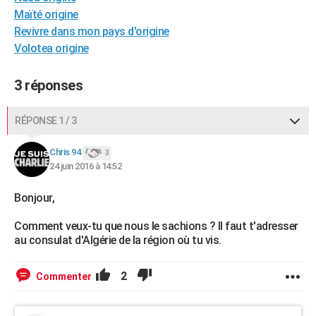
Maïté origine
City break
Voyage de noces
Climat
Destinations
Voyage nature
Forum
+
PHOTO
Revivre dans mon pays d'origine
GUIDES D'ACHAT
Volotea origine
BONS PLANS
3 réponses
CARTE DE VOEUX
RÉPONSE 1 / 3
Carte Bonne année
Carte Pâques
Carte de Noël
Carte Saint-Valentin
Carte d'anniversaire
DICTIONNAIRE
Chris 94
3
Biographies
Expressions
Dictionnaire
Citations
Proverbes
PROGRAMME TV
24 juin 2016 à 14:52
COPAINS D'AVANT
Bonjour,
Se connecter
Collèges
Universités
Service militaire
S'inscrire
Lycées
Primaires
Entreprises
Avis de recherche
AVIS DE DÉCÈS
Comment veux-tu que nous le sachions ? Il faut t'adresser
au consulat d'Algérie de la région où tu vis.
FORUM
Lifestyle
Sport
Television
Cinema
Bricolage
Culture
Auto
Voyage
2
Commenter