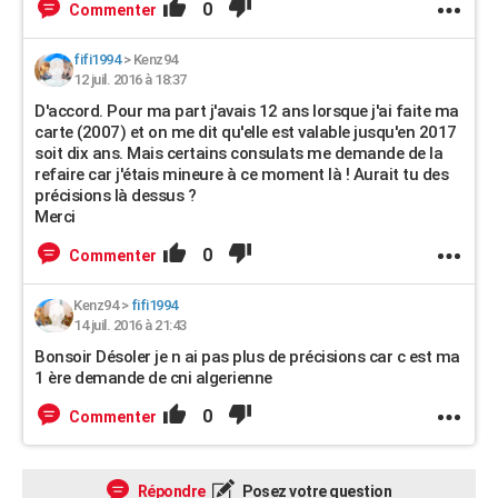
0
Commenter
fifi1994
>
Kenz94
12 juil. 2016 à 18:37
D'accord. Pour ma part j'avais 12 ans lorsque j'ai faite ma
carte (2007) et on me dit qu'elle est valable jusqu'en 2017
soit dix ans. Mais certains consulats me demande de la
refaire car j'étais mineure à ce moment là ! Aurait tu des
précisions là dessus ?
Merci
0
Commenter
Kenz94
>
fifi1994
14 juil. 2016 à 21:43
Bonsoir Désoler je n ai pas plus de précisions car c est ma
1 ère demande de cni algerienne
0
Commenter
Répondre
Posez votre question