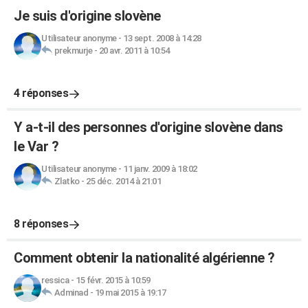
Je suis d'origine slovène
Utilisateur anonyme
-
13 sept. 2008 à 14:28
prekmurje
-
20 avr. 2011 à 10:54
4 réponses
Y a-t-il des personnes d'origine slovène dans
le Var ?
Utilisateur anonyme
-
11 janv. 2009 à 18:02
Zlatko
-
25 déc. 2014 à 21:01
8 réponses
Comment obtenir la nationalité algérienne ?
ressica
-
15 févr. 2015 à 10:59
Adminad
-
19 mai 2015 à 19:17