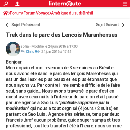
ACTUALITÉS
Forum
Forum Voyage
Amérique du sud
Connexion
S'inscrire
Brésil
Rechercher
Société
Education
Villes
Politique
Faits Divers
Monde
+
SPORT
Sujet Précédent
Sujet Suivant
Football
Cyclisme
Forum
Coupe du monde 2026
Tennis
Rugby
CULTURE
Trek dans le parc des Lencois Maranhenses
TNT
Cinéma
Musique
Programme TV
Streaming
Sorties cinéma
+
FINANCE
sofia
-
Modifié le 24 juin 2016 à 17:00
Chris 94
-
24 juin 2016 à 17:44
Impôts
Immobilier
Banque
Crédit
Retraite
Epargne
Risques naturels par ville
Assurance
AUTO
Bonjour,
Réserver un essai
Berlines
Forum auto
Essais
Citadines
SUV
+
HIGH-TECH
Mon copain et moi revenons de 3 semaines au Brésil et
nous avons été dans le parc des lençois Marenheses qui
Meilleur smartphone
Ordinateurs
Guide high-tech
Mobiles
Internet
Jeux vidéo
+
BRICOLAGE
est un des lieux les plus beaux et les plus étonnants que
nous ayons vu. Par contre il me semble difficile de le faire
Aménagement intérieur
Cuisine
Jardinage
+
Forum
Extérieur
Salle de bains
Rangement
WEEK-END
seul, sans guide... Nous avons traversé le parc d’est en
ouest avec deux nuits à l’interieur du parc on était passé
Escapades
Expositions
Week-end nature
Guides de France
Patrimoine
Musées
+
LIFESTYLE
par une agence à Sao Luis
"publicité supprimée par la
modération
" qui nous a tout orgnisé (4 jours / 2 nuits) en
Bien-être
Mode
+
Art de vivre
Loisirs
Modes de vie
SANTE
partant de Sao Luis . Agence très sérieuse, tenu par deux
francais ,bref aucun problème, guide super sampa et tres
Guide de la santé
Médicaments
+
Alimentation
Maladies
Sommeil
VOYAGE
professionel, tout les transfert été à l’heure. nous somme