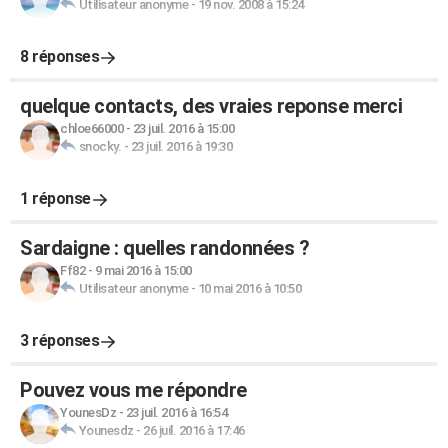
Utilisateur anonyme
-
19 nov. 2008 à 15:24
8 réponses
quelque contacts, des vraies reponse merci
chloe66000
-
23 juil. 2016 à 15:00
snocky.
-
23 juil. 2016 à 19:30
1 réponse
Sardaigne : quelles randonnées ?
Ff82
-
9 mai 2016 à 15:00
Utilisateur anonyme
-
10 mai 2016 à 10:50
3 réponses
Pouvez vous me répondre
YounesDz
-
23 juil. 2016 à 16:54
Younesdz
-
26 juil. 2016 à 17:46