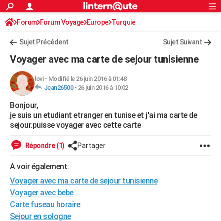
ACTUALITÉS
Forum
Forum Voyage
Europe
Connexion
S'inscrire
Turquie
Rechercher
Société
Education
Villes
Politique
Faits Divers
Monde
+
SPORT
Sujet Précédent
Sujet Suivant
Football
Cyclisme
Forum
Coupe du monde 2026
Tennis
Rugby
CULTURE
Voyager avec ma carte de sejour tunisienne
TNT
Cinéma
Musique
Programme TV
Streaming
Sorties cinéma
+
FINANCE
lovi
-
Modifié le 26 juin 2016 à 01:48
Jean26500
-
26 juin 2016 à 10:02
Impôts
Immobilier
Banque
Crédit
Retraite
Epargne
Risques naturels par ville
Assurance
AUTO
Bonjour,
Réserver un essai
Berlines
Forum auto
Essais
Citadines
SUV
+
HIGH-TECH
je suis un etudiant etranger en tunise et j'ai ma carte de
sejour.puisse voyager avec cette carte
Meilleur smartphone
Ordinateurs
Guide high-tech
Mobiles
Internet
Jeux vidéo
+
BRICOLAGE
Répondre (1)
Partager
Aménagement intérieur
Cuisine
Jardinage
+
Forum
Extérieur
Salle de bains
Rangement
WEEK-END
A voir également:
Escapades
Expositions
Week-end nature
Guides de France
Patrimoine
Musées
+
LIFESTYLE
Voyager avec ma carte de sejour tunisienne
Bien-être
Mode
+
Art de vivre
Loisirs
Modes de vie
Voyager avec bebe
SANTE
Carte fuseau horaire
Guide de la santé
Médicaments
+
Alimentation
Maladies
Sommeil
VOYAGE
Sejour en sologne