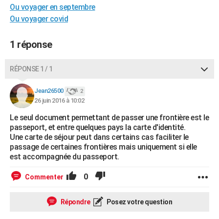
Ou voyager en septembre
City break
Voyage de noces
Climat
Destinations
Voyage nature
Forum
+
PHOTO
Ou voyager covid
GUIDES D'ACHAT
1 réponse
BONS PLANS
RÉPONSE 1 / 1
CARTE DE VOEUX
Carte Bonne année
Carte Pâques
Carte de Noël
Carte Saint-Valentin
Carte d'anniversaire
DICTIONNAIRE
Jean26500
2
26 juin 2016 à 10:02
Biographies
Expressions
Dictionnaire
Citations
Proverbes
PROGRAMME TV
Le seul document permettant de passer une frontière est le
passeport, et entre quelques pays la carte d'identité.
COPAINS D'AVANT
Une carte de séjour peut dans certains cas faciliter le
passage de certaines frontières mais uniquement si elle
Se connecter
Collèges
Universités
Service militaire
S'inscrire
Lycées
Primaires
Entreprises
Avis de recherche
AVIS DE DÉCÈS
est accompagnée du passeport.
FORUM
0
Commenter
Lifestyle
Sport
Television
Cinema
Bricolage
Culture
Auto
Voyage
Répondre
Posez votre question