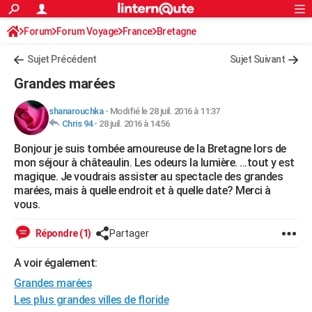
ACTUALITÉS
Forum
Forum Voyage
France
Connexion
S'inscrire
Bretagne
Rechercher
Société
Education
Villes
Politique
Faits Divers
Monde
+
SPORT
Sujet Précédent
Sujet Suivant
Football
Cyclisme
Forum
Coupe du monde 2026
Tennis
Rugby
CULTURE
Grandes marées
TNT
Cinéma
Musique
Programme TV
Streaming
Sorties cinéma
+
FINANCE
shanarouchka
-
Modifié le 28 juil. 2016 à 11:37
Chris 94
-
28 juil. 2016 à 14:56
Impôts
Immobilier
Banque
Crédit
Retraite
Epargne
Risques naturels par ville
Assurance
AUTO
Bonjour je suis tombée amoureuse de la Bretagne lors de
Réserver un essai
Berlines
Forum auto
Essais
Citadines
SUV
+
HIGH-TECH
mon séjour à châteaulin. Les odeurs la lumière. ...tout y est
magique. Je voudrais assister au spectacle des grandes
Meilleur smartphone
Ordinateurs
Guide high-tech
Mobiles
Internet
Jeux vidéo
+
BRICOLAGE
marées, mais à quelle endroit et à quelle date? Merci à
vous.
Aménagement intérieur
Cuisine
Jardinage
+
Forum
Extérieur
Salle de bains
Rangement
WEEK-END
Répondre (1)
Partager
Escapades
Expositions
Week-end nature
Guides de France
Patrimoine
Musées
+
LIFESTYLE
A voir également:
Bien-être
Mode
+
Art de vivre
Loisirs
Modes de vie
SANTE
Grandes marées
Guide de la santé
Médicaments
+
Alimentation
Maladies
Sommeil
Les plus grandes villes de floride
VOYAGE