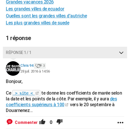
Grandes vacances 2026
City break
Voyage de noces
Climat
Destinations
Voyage nature
Forum
+
PHOTO
Les grandes villes de ecuador
Quelles sont les grandes villes d'autriche
GUIDES D'ACHAT
Les plus grandes villes de suede
BONS PLANS
1 réponse
CARTE DE VOEUX
Carte Bonne année
Carte Pâques
Carte de Noël
Carte Saint-Valentin
Carte d'anniversaire
RÉPONSE 1 / 1
DICTIONNAIRE
Biographies
Expressions
Dictionnaire
Citations
Proverbes
Chris 94
PROGRAMME TV
3
28 juil. 2016 à 14:56
COPAINS D'AVANT
Bonjour,
Se connecter
Collèges
Universités
Service militaire
S'inscrire
Lycées
Primaires
Entreprises
Avis de recherche
AVIS DE DÉCÈS
Ce
te donne les coefficients de marée selon
> site <
la date et les points de la côte. Par exemple, il y aura
des
FORUM
coefficients supérieurs à 100
vers le 20 septembre à
Douarnenez...
Lifestyle
Sport
Television
Cinema
Bricolage
Culture
Auto
Voyage
0
Commenter