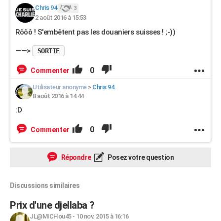
Chris 94
3
2 août 2016 à 15:53
Rôôô ! S'embêtent pas les douaniers suisses ! ;-))
——>
SORTIE
0
Commenter
Utilisateur anonyme
>
Chris 94
8 août 2016 à 14:44
:D
0
Commenter
Répondre
Posez votre question
Discussions similaires
Prix d'une djellaba ?
JL@MICHou45
-
10 nov. 2015 à 16:16