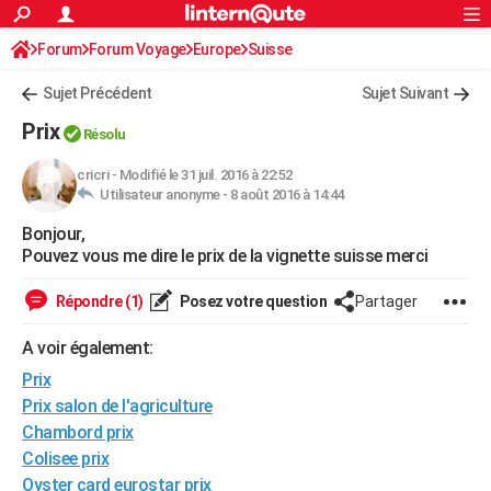
ACTUALITÉS
Forum
Forum Voyage
Europe
Connexion
S'inscrire
Suisse
Rechercher
Société
Education
Villes
Politique
Faits Divers
Monde
+
SPORT
Sujet Précédent
Sujet Suivant
Football
Cyclisme
Forum
Coupe du monde 2026
Tennis
Rugby
CULTURE
Prix
Résolu
TNT
Cinéma
Musique
Programme TV
Streaming
Sorties cinéma
+
FINANCE
cricri
-
Modifié le 31 juil. 2016 à 22:52
Utilisateur anonyme -
8 août 2016 à 14:44
Impôts
Immobilier
Banque
Crédit
Retraite
Epargne
Risques naturels par ville
Assurance
AUTO
Bonjour,
Réserver un essai
Berlines
Forum auto
Essais
Citadines
SUV
+
HIGH-TECH
Pouvez vous me dire le prix de la vignette suisse merci
Meilleur smartphone
Ordinateurs
Guide high-tech
Mobiles
Internet
Jeux vidéo
+
BRICOLAGE
Répondre (1)
Posez votre question
Partager
Aménagement intérieur
Cuisine
Jardinage
+
Forum
Extérieur
Salle de bains
Rangement
WEEK-END
A voir également:
Escapades
Expositions
Week-end nature
Guides de France
Patrimoine
Musées
+
Prix
LIFESTYLE
Prix salon de l'agriculture
Bien-être
Mode
+
Art de vivre
Loisirs
Modes de vie
SANTE
Chambord prix
Colisee prix
Guide de la santé
Médicaments
+
Alimentation
Maladies
Sommeil
VOYAGE
Oyster card eurostar prix