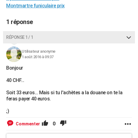
Montmartre funiculaire prix
City break
Voyage de noces
Climat
Destinations
Voyage nature
Forum
+
PHOTO
GUIDES D'ACHAT
1 réponse
BONS PLANS
RÉPONSE 1 / 1
CARTE DE VOEUX
Utilisateur anonyme
Carte Bonne année
Carte Pâques
Carte de Noël
Carte Saint-Valentin
Carte d'anniversaire
1 août 2016 à 09:37
DICTIONNAIRE
Bonjour
Biographies
Expressions
Dictionnaire
Citations
Proverbes
PROGRAMME TV
40 CHF...
COPAINS D'AVANT
Soit 33 euros... Mais si tu l'achètes a la douane on te la
Se connecter
Collèges
Universités
Service militaire
S'inscrire
Lycées
Primaires
Entreprises
Avis de recherche
AVIS DE DÉCÈS
feras payer 40 euros.
FORUM
;)
Lifestyle
Sport
Television
Cinema
Bricolage
Culture
Auto
Voyage
0
Commenter