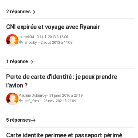
2 réponses
CNI expirée et voyage avec Ryanair
laurick34
-
31 juil. 2013 à 16:08
snocky.
-
2 août 2013 à 14:08
1 réponse
Perte de carte d'identité : je peux prendre
l'avion ?
Pauline Dulauroy
-
31 janv. 2016 à 23:19
stf_frmu
-
26 nov. 2021 à 22:09
5 réponses
Carte identite perimee et passeport périmé