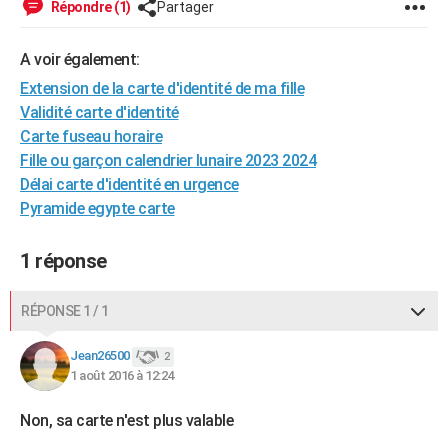
Répondre (1)
Partager
City break
Voyage de noces
Climat
Destinations
Voyage nature
Forum
+
PHOTO
A voir également:
GUIDES D'ACHAT
Extension de la carte d'identité de ma fille
BONS PLANS
Validité carte d'identité
Carte fuseau horaire
CARTE DE VOEUX
Fille ou garçon calendrier lunaire 2023 2024
Carte Bonne année
Carte Pâques
Carte de Noël
Carte Saint-Valentin
Carte d'anniversaire
Délai carte d'identité en urgence
DICTIONNAIRE
Pyramide egypte carte
Biographies
Expressions
Dictionnaire
Citations
Proverbes
PROGRAMME TV
1 réponse
COPAINS D'AVANT
Se connecter
Collèges
Universités
Service militaire
S'inscrire
Lycées
Primaires
Entreprises
Avis de recherche
AVIS DE DÉCÈS
RÉPONSE 1 / 1
FORUM
Jean26500
2
1 août 2016 à 12:24
Lifestyle
Sport
Television
Cinema
Bricolage
Culture
Auto
Voyage
Non, sa carte n'est plus valable