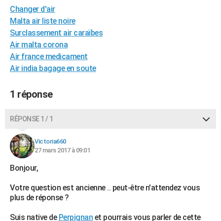
Changer d'air
City break
Voyage de noces
Climat
Destinations
Voyage nature
Forum
+
PHOTO
Malta air liste noire
GUIDES D'ACHAT
Surclassement air caraïbes
Air malta corona
BONS PLANS
Air france medicament
Air india bagage en soute
CARTE DE VOEUX
Carte Bonne année
Carte Pâques
Carte de Noël
Carte Saint-Valentin
Carte d'anniversaire
DICTIONNAIRE
1 réponse
Biographies
Expressions
Dictionnaire
Citations
Proverbes
PROGRAMME TV
RÉPONSE 1 / 1
COPAINS D'AVANT
Victoria660
Se connecter
Collèges
Universités
Service militaire
S'inscrire
Lycées
Primaires
Entreprises
Avis de recherche
27 mars 2017 à 09:01
AVIS DE DÉCÈS
Bonjour,
FORUM
Votre question est ancienne .. peut-être n'attendez vous
Lifestyle
Sport
Television
Cinema
Bricolage
Culture
Auto
Voyage
plus de réponse ?
Suis native de
Perpignan
et pourrais vous parler de cette