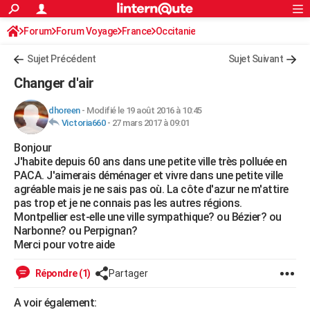
ACTUALITÉS
Forum
Forum Voyage
France
Connexion
S'inscrire
Occitanie
Rechercher
Société
Education
Villes
Politique
Faits Divers
Monde
+
SPORT
Sujet Précédent
Sujet Suivant
Football
Cyclisme
Forum
Coupe du monde 2026
Tennis
Rugby
CULTURE
Changer d'air
TNT
Cinéma
Musique
Programme TV
Streaming
Sorties cinéma
+
FINANCE
dhoreen
-
Modifié le 19 août 2016 à 10:45
Victoria660
-
27 mars 2017 à 09:01
Impôts
Immobilier
Banque
Crédit
Retraite
Epargne
Risques naturels par ville
Assurance
AUTO
Bonjour
Réserver un essai
Berlines
Forum auto
Essais
Citadines
SUV
+
HIGH-TECH
J'habite depuis 60 ans dans une petite ville très polluée en
PACA. J'aimerais déménager et vivre dans une petite ville
Meilleur smartphone
Ordinateurs
Guide high-tech
Mobiles
Internet
Jeux vidéo
+
BRICOLAGE
agréable mais je ne sais pas où. La côte d'azur ne m'attire
pas trop et je ne connais pas les autres régions.
Aménagement intérieur
Cuisine
Jardinage
+
Forum
Extérieur
Salle de bains
Rangement
WEEK-END
Montpellier est-elle une ville sympathique? ou Bézier? ou
Narbonne? ou Perpignan?
Escapades
Expositions
Week-end nature
Guides de France
Patrimoine
Musées
+
LIFESTYLE
Merci pour votre aide
Bien-être
Mode
+
Art de vivre
Loisirs
Modes de vie
SANTE
Répondre (1)
Partager
Guide de la santé
Médicaments
+
Alimentation
Maladies
Sommeil
VOYAGE
A voir également: