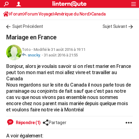
ACTUALITÉS
Forum
Forum Voyage
Amérique du Nord
Connexion
S'inscrire
Canada
Rechercher
Société
Education
Villes
Politique
Faits Divers
Monde
+
SPORT
Sujet Précédent
Sujet Suivant
Football
Cyclisme
Forum
Coupe du monde 2026
Tennis
Rugby
CULTURE
Mariage en France
TNT
Cinéma
Musique
Programme TV
Streaming
Sorties cinéma
+
FINANCE
Toto
-
Modifié le 31 août 2016 à 19:11
snocky.
-
31 août 2016 à 21:55
Impôts
Immobilier
Banque
Crédit
Retraite
Epargne
Risques naturels par ville
Assurance
AUTO
Bonjour, alors je voulais savoir si on n'est marier en France
Réserver un essai
Berlines
Forum auto
Essais
Citadines
SUV
+
HIGH-TECH
peut ton mon mari est moi allez vivre et travailler au
Canada
Meilleur smartphone
Ordinateurs
Guide high-tech
Mobiles
Internet
Jeux vidéo
+
BRICOLAGE
Nous regardons sur le site du Canada il nous parle tous de
parrainage ou conjoints de fait sauf que c'est pas notre
Aménagement intérieur
Cuisine
Jardinage
+
Forum
Extérieur
Salle de bains
Rangement
WEEK-END
cas vu que nous vivons pas ensemble nous sommes
encore chez nos parent mais mariée depuis quelque mois
Escapades
Expositions
Week-end nature
Guides de France
Patrimoine
Musées
+
LIFESTYLE
et voulons faire notre vie à Montréal
Bien-être
Mode
+
Art de vivre
Loisirs
Modes de vie
SANTE
Répondre (1)
Partager
Guide de la santé
Médicaments
+
Alimentation
Maladies
Sommeil
VOYAGE
A voir également: