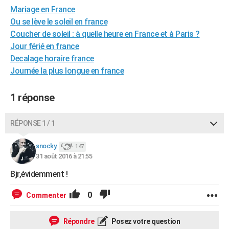
Mariage en France
City break
Voyage de noces
Climat
Destinations
Voyage nature
Forum
+
PHOTO
Ou se lève le soleil en france
GUIDES D'ACHAT
Coucher de soleil : à quelle heure en France et à Paris ?
Jour férié en france
BONS PLANS
Decalage horaire france
Journée la plus longue en france
CARTE DE VOEUX
Carte Bonne année
Carte Pâques
Carte de Noël
Carte Saint-Valentin
Carte d'anniversaire
DICTIONNAIRE
1 réponse
Biographies
Expressions
Dictionnaire
Citations
Proverbes
PROGRAMME TV
RÉPONSE 1 / 1
COPAINS D'AVANT
snocky.
147
Se connecter
Collèges
Universités
Service militaire
S'inscrire
Lycées
Primaires
Entreprises
Avis de recherche
31 août 2016 à 21:55
AVIS DE DÉCÈS
Bjr,évidemment !
FORUM
0
Commenter
Lifestyle
Sport
Television
Cinema
Bricolage
Culture
Auto
Voyage
Répondre
Posez votre question