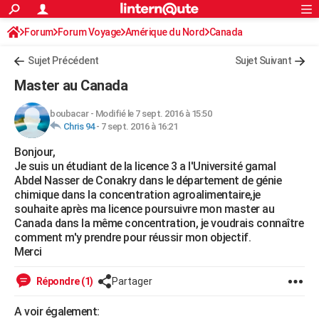
ACTUALITÉS
Forum
Forum Voyage
Amérique du Nord
Connexion
S'inscrire
Canada
Rechercher
Société
Education
Villes
Politique
Faits Divers
Monde
+
SPORT
Sujet Précédent
Sujet Suivant
Football
Cyclisme
Forum
Coupe du monde 2026
Tennis
Rugby
CULTURE
Master au Canada
TNT
Cinéma
Musique
Programme TV
Streaming
Sorties cinéma
+
FINANCE
boubacar
-
Modifié le 7 sept. 2016 à 15:50
Chris 94
-
7 sept. 2016 à 16:21
Impôts
Immobilier
Banque
Crédit
Retraite
Epargne
Risques naturels par ville
Assurance
AUTO
Bonjour,
Réserver un essai
Berlines
Forum auto
Essais
Citadines
SUV
+
HIGH-TECH
Je suis un étudiant de la licence 3 a l'Université gamal
Abdel Nasser de Conakry dans le département de génie
Meilleur smartphone
Ordinateurs
Guide high-tech
Mobiles
Internet
Jeux vidéo
+
BRICOLAGE
chimique dans la concentration agroalimentaire,je
souhaite après ma licence poursuivre mon master au
Aménagement intérieur
Cuisine
Jardinage
+
Forum
Extérieur
Salle de bains
Rangement
WEEK-END
Canada dans la même concentration, je voudrais connaître
comment m'y prendre pour réussir mon objectif.
Escapades
Expositions
Week-end nature
Guides de France
Patrimoine
Musées
+
LIFESTYLE
Merci
Bien-être
Mode
+
Art de vivre
Loisirs
Modes de vie
SANTE
Répondre (1)
Partager
Guide de la santé
Médicaments
+
Alimentation
Maladies
Sommeil
VOYAGE
A voir également: