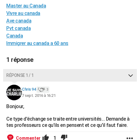
Master au Canada
City break
Voyage de noces
Climat
Destinations
Voyage nature
Forum
+
PHOTO
Vivre au canada
GUIDES D'ACHAT
Ave canada
Pvt canada
BONS PLANS
Canada
Immigrer au canada a 60 ans
CARTE DE VOEUX
Carte Bonne année
Carte Pâques
Carte de Noël
Carte Saint-Valentin
Carte d'anniversaire
DICTIONNAIRE
1 réponse
Biographies
Expressions
Dictionnaire
Citations
Proverbes
PROGRAMME TV
RÉPONSE 1 / 1
COPAINS D'AVANT
Chris 94
3
Se connecter
Collèges
Universités
Service militaire
S'inscrire
Lycées
Primaires
Entreprises
Avis de recherche
7 sept. 2016 à 16:21
AVIS DE DÉCÈS
Bonjour,
FORUM
Ce type d'échange se traite entre universités... Demande à
Lifestyle
Sport
Television
Cinema
Bricolage
Culture
Auto
Voyage
tes professeurs ce qu'ils en pensent et ce qu'il faut faire.
1
Commenter