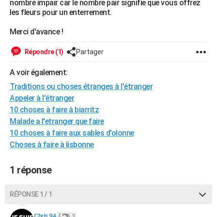
nombre impair car le nombre pair signifie que vous offrez
City break
Voyage de noces
Climat
Destinations
Voyage nature
Forum
+
les fleurs pour un enterrement.
PHOTO
Merci d'avance !
GUIDES D'ACHAT
BONS PLANS
Répondre (1)
Partager
CARTE DE VOEUX
A voir également:
Traditions ou choses étranges à l'étranger
Carte Bonne année
Carte Pâques
Carte de Noël
Carte Saint-Valentin
Carte d'anniversaire
DICTIONNAIRE
Appeler à l'étranger
Biographies
Expressions
Dictionnaire
Citations
Proverbes
10 choses à faire à biarritz
PROGRAMME TV
Malade a l'etranger que faire
COPAINS D'AVANT
10 choses à faire aux sables d'olonne
Choses à faire à lisbonne
Se connecter
Collèges
Universités
Service militaire
S'inscrire
Lycées
Primaires
Entreprises
Avis de recherche
AVIS DE DÉCÈS
1 réponse
FORUM
Lifestyle
Sport
Television
Cinema
Bricolage
Culture
Auto
Voyage
RÉPONSE 1 / 1
Chris 94
3