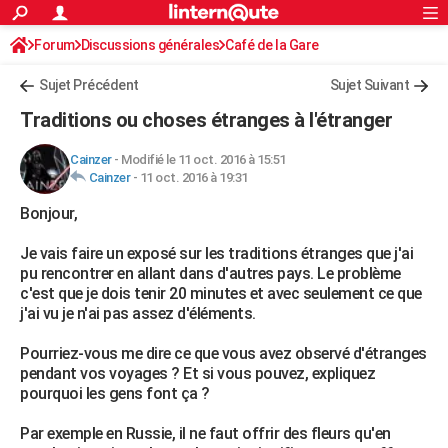
ACTUALITÉS
Forum
Discussions générales
Connexion
S'inscrire
Café de la Gare
Rechercher
Société
Education
Villes
Politique
Faits Divers
Monde
+
SPORT
Sujet Précédent
Sujet Suivant
Football
Cyclisme
Forum
Coupe du monde 2026
Tennis
Rugby
CULTURE
Traditions ou choses étranges à l'étranger
TNT
Cinéma
Musique
Programme TV
Streaming
Sorties cinéma
+
FINANCE
Cainzer
-
Modifié le 11 oct. 2016 à 15:51
Cainzer
-
11 oct. 2016 à 19:31
Impôts
Immobilier
Banque
Crédit
Retraite
Epargne
Risques naturels par ville
Assurance
AUTO
Bonjour,
Réserver un essai
Berlines
Forum auto
Essais
Citadines
SUV
+
HIGH-TECH
Je vais faire un exposé sur les traditions étranges que j'ai
Meilleur smartphone
Ordinateurs
Guide high-tech
Mobiles
Internet
Jeux vidéo
+
BRICOLAGE
pu rencontrer en allant dans d'autres pays. Le problème
c'est que je dois tenir 20 minutes et avec seulement ce que
Aménagement intérieur
Cuisine
Jardinage
+
Forum
Extérieur
Salle de bains
Rangement
WEEK-END
j'ai vu je n'ai pas assez d'éléments.
Escapades
Expositions
Week-end nature
Guides de France
Patrimoine
Musées
+
LIFESTYLE
Pourriez-vous me dire ce que vous avez observé d'étranges
pendant vos voyages ? Et si vous pouvez, expliquez
Bien-être
Mode
+
Art de vivre
Loisirs
Modes de vie
SANTE
pourquoi les gens font ça ?
Guide de la santé
Médicaments
+
Alimentation
Maladies
Sommeil
VOYAGE
Par exemple en Russie, il ne faut offrir des fleurs qu'en