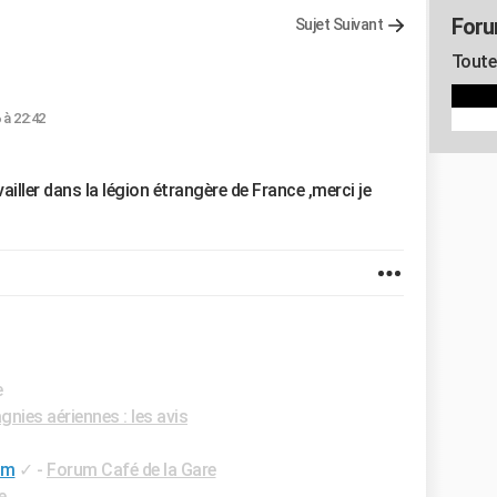
Foru
Sujet Suivant
Toute 
 à 22:42
availler dans la légion étrangère de France ,merci je
e
ies aériennes : les avis
um
✓
-
Forum Café de la Gare
e