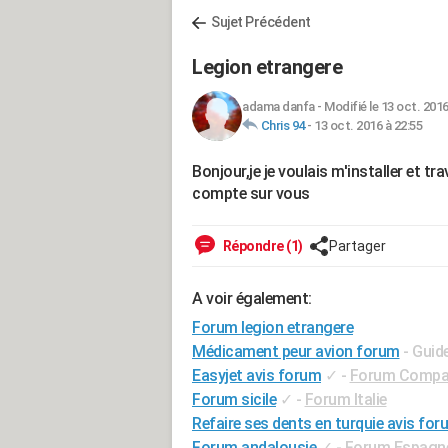
Sujet Précédent
Legion etrangere
adama danfa
-
Modifié le 13 oct. 2016
Chris 94
-
13 oct. 2016 à 22:55
Bonjour,je je voulais m'installer et tr
compte sur vous
Répondre (1)
Partager
A voir également:
Forum legion etrangere
Médicament peur avion forum
- Guid
Easyjet avis forum
✓
-
Forum Compagn
Forum sicile
✓
-
Forum Italie
Refaire ses dents en turquie avis for
Forum andalousie
✓
-
Forum Espagn