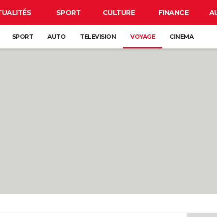
TUALITÉS
SPORT
CULTURE
FINANCE
A
SPORT
AUTO
TELEVISION
VOYAGE
CINEMA