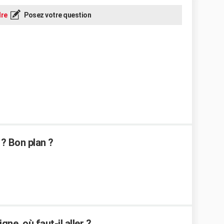
re
Posez votre question
 ? Bon plan ?
ne, où faut-il aller ?