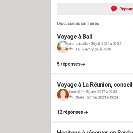
Répond
Discussions similaires
Voyage à Bali
donatienGa
-
26 juil. 2024 à 06:34
Isa
-
2 avr. 2026 à 07:20
5 réponses
Voyage à La Réunion, conseil
Leslie04
-
15 janv. 2017 à 09:32
Olivier
-
27 mai 2023 à 13:24
12 réponses
Hesitons à réserver en Sardaig