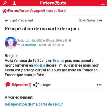
ACTUALITÉS
Forum
Forum Voyage
Afrique du Nord
Connexion
S'inscrire
Rechercher
Société
Education
Villes
Politique
Faits Divers
Monde
+
SPORT
Sujet Précédent
Sujet Suivant
Football
Cyclisme
Forum
Coupe du monde 2026
Tennis
Rugby
CULTURE
Récupération de ma carte de sejour
TNT
Cinéma
Musique
Programme TV
Streaming
Sorties cinéma
+
FINANCE
Nadiatizit
-
Modifié le 15 oct. 2016 à 13:48
Impôts
Immobilier
Banque
Crédit
Retraite
Epargne
Risques naturels par ville
Assurance
AUTO
Jean26500
-
15 oct. 2016 à 15:40
Réserver un essai
Berlines
Forum auto
Essais
Citadines
SUV
+
HIGH-TECH
Bonjour,
Voilà j'ai vécu de 1a 20ans en
France
puis mes parents
Meilleur smartphone
Ordinateurs
Guide high-tech
Mobiles
Internet
Jeux vidéo
+
BRICOLAGE
mont ramener en
Algérie
depuis j m suis mariée mais mon
coeur est partage car j'ai toujours ma mère en France en
Aménagement intérieur
Cuisine
Jardinage
+
Forum
Extérieur
Salle de bains
Rangement
WEEK-END
France que sous je faire
Escapades
Expositions
Week-end nature
Guides de France
Patrimoine
Musées
+
LIFESTYLE
Répondre (2)
Partager
Bien-être
Mode
+
Art de vivre
Loisirs
Modes de vie
SANTE
A voir également:
Guide de la santé
Médicaments
+
Alimentation
Maladies
Sommeil
VOYAGE
Récupération de ma carte de sejour