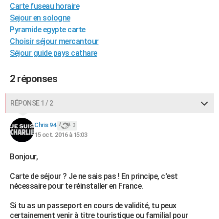
Carte fuseau horaire
City break
Voyage de noces
Climat
Destinations
Voyage nature
Forum
+
PHOTO
Sejour en sologne
Pyramide egypte carte
GUIDES D'ACHAT
Choisir séjour mercantour
BONS PLANS
Séjour guide pays cathare
CARTE DE VOEUX
2 réponses
Carte Bonne année
Carte Pâques
Carte de Noël
Carte Saint-Valentin
Carte d'anniversaire
DICTIONNAIRE
RÉPONSE 1 / 2
Biographies
Expressions
Dictionnaire
Citations
Proverbes
PROGRAMME TV
Chris 94
3
COPAINS D'AVANT
15 oct. 2016 à 15:03
Se connecter
Collèges
Universités
Service militaire
S'inscrire
Lycées
Primaires
Entreprises
Avis de recherche
AVIS DE DÉCÈS
Bonjour,
FORUM
Carte de séjour ? Je ne sais pas ! En principe, c'est
nécessaire pour te réinstaller en France.
Lifestyle
Sport
Television
Cinema
Bricolage
Culture
Auto
Voyage
Si tu as un passeport en cours de validité, tu peux
certainement venir à titre touristique ou familial pour