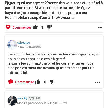
Bjr,pourquoi une agence?Prenez des vols secs et un hôtel à
part directement. Si vs cherchez le calme,privilégiez
bayahibe (au passage bien mieux) que punta cana.
Pour l hotel;un coup d'oeil à TripAdvisor. ..
1
Commenter
sabegreg
7 nov. 2016 à 22:25
merci pour l'info, mais nous ne parlons pas espagnole, et
nous ne voulons rien a avoir à gérer!
je suis allée sur TripAdvisor et les commentaires nous
aide pas vraiment car beaucoup de différence pour un
même hôtel.
0
Commenter
snocky.
147
Modifié par snocky. le 8/11/2016 07:28