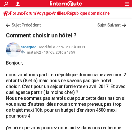
ACTUALITÉS
Forum
Forum Voyage
Antilles
Connexion
S'inscrire
République dominicaine
Rechercher
Société
Education
Villes
Politique
Faits Divers
Monde
+
SPORT
Sujet Précédent
Sujet Suivant
Football
Cyclisme
Forum
Coupe du monde 2026
Tennis
Rugby
CULTURE
Comment choisir un hôtel ?
TNT
Cinéma
Musique
Programme TV
Streaming
Sorties cinéma
+
FINANCE
sabegreg
-
Modifié le 7 nov. 2016 à 09:11
mataf62 -
10 nov. 2016 à 18:59
Impôts
Immobilier
Banque
Crédit
Retraite
Epargne
Risques naturels par ville
Assurance
AUTO
Bonjour,
Réserver un essai
Berlines
Forum auto
Essais
Citadines
SUV
+
HIGH-TECH
nous voudrions partir en république dominicaine avec nos 2
Meilleur smartphone
Ordinateurs
Guide high-tech
Mobiles
Internet
Jeux vidéo
+
BRICOLAGE
enfants (8 et 6) mais nous ne savons pas quel hôtel
choisir. C'est pour un séjour farniente en avril 2017. Et avec
Aménagement intérieur
Cuisine
Jardinage
+
Forum
Extérieur
Salle de bains
Rangement
WEEK-END
quel agence partir ( la moins cher) ?
Nous ne sommes pas arretés que pour cette destination si
Escapades
Expositions
Week-end nature
Guides de France
Patrimoine
Musées
+
LIFESTYLE
vous avez d'autres idées nous sommes preneur, pas trop
de trajet maxi 10h. pour un budget d'environ 4500 maxi
Bien-être
Mode
+
Art de vivre
Loisirs
Modes de vie
SANTE
pour nous 4.
Guide de la santé
Médicaments
+
Alimentation
Maladies
Sommeil
VOYAGE
j’espère que vous pourrez nous aidez dans nos recherche.