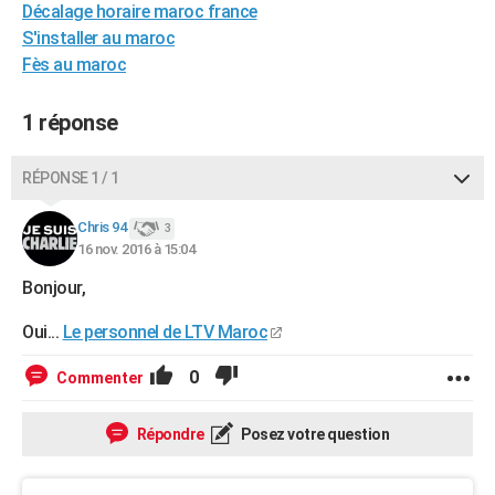
Décalage horaire maroc france
City break
Voyage de noces
Climat
Destinations
Voyage nature
Forum
+
PHOTO
S'installer au maroc
Fès au maroc
GUIDES D'ACHAT
BONS PLANS
1 réponse
CARTE DE VOEUX
RÉPONSE 1 / 1
Carte Bonne année
Carte Pâques
Carte de Noël
Carte Saint-Valentin
Carte d'anniversaire
DICTIONNAIRE
Chris 94
3
Biographies
Expressions
Dictionnaire
Citations
Proverbes
16 nov. 2016 à 15:04
PROGRAMME TV
Bonjour,
COPAINS D'AVANT
Oui...
Le personnel de LTV Maroc
Se connecter
Collèges
Universités
Service militaire
S'inscrire
Lycées
Primaires
Entreprises
Avis de recherche
AVIS DE DÉCÈS
0
Commenter
FORUM
Lifestyle
Sport
Television
Cinema
Bricolage
Culture
Auto
Voyage
Répondre
Posez votre question