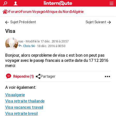
ACTUALITÉS
Forum
Forum Voyage
Afrique du Nord
Connexion
S'inscrire
Algérie
Rechercher
Société
Education
Villes
Politique
Faits Divers
Monde
+
SPORT
Sujet Précédent
Sujet Suivant
Football
Cyclisme
Forum
Coupe du monde 2026
Tennis
Rugby
CULTURE
Visa
TNT
Cinéma
Musique
Programme TV
Streaming
Sorties cinéma
+
FINANCE
nas
-
Modifié le 17 déc. 2016 à 20:57
Chris 94
-
18 déc. 2016 à 00:50
Impôts
Immobilier
Banque
Crédit
Retraite
Epargne
Risques naturels par ville
Assurance
AUTO
Bonjour, alors ceprobleme de visa c est bon on peut pas
Réserver un essai
Berlines
Forum auto
Essais
Citadines
SUV
+
HIGH-TECH
voyager avec le pasep francais a cette date du 17 12 2016
merci
Meilleur smartphone
Ordinateurs
Guide high-tech
Mobiles
Internet
Jeux vidéo
+
BRICOLAGE
Répondre (1)
Partager
Aménagement intérieur
Cuisine
Jardinage
+
Forum
Extérieur
Salle de bains
Rangement
WEEK-END
A voir également:
Escapades
Expositions
Week-end nature
Guides de France
Patrimoine
Musées
+
LIFESTYLE
Visaalgerie
Bien-être
Mode
+
Art de vivre
Loisirs
Modes de vie
Visa retraite thailande
SANTE
Visa vacances travail
Guide de la santé
Médicaments
+
Alimentation
Maladies
Sommeil
VOYAGE
Visa retraite bresil