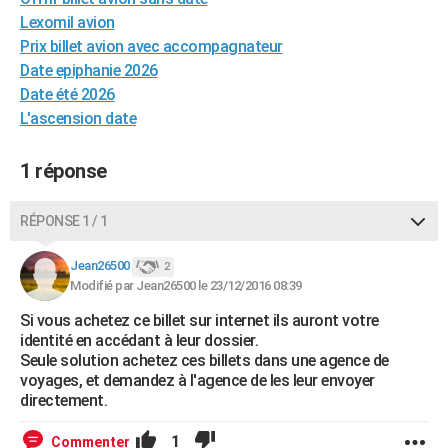
City break
Voyage de noces
Climat
Destinations
Voyage nature
Forum
+
Lexomil avion
PHOTO
Prix billet avion avec accompagnateur
GUIDES D'ACHAT
Date epiphanie 2026
Date été 2026
BONS PLANS
L'ascension date
CARTE DE VOEUX
1 réponse
Carte Bonne année
Carte Pâques
Carte de Noël
Carte Saint-Valentin
Carte d'anniversaire
DICTIONNAIRE
RÉPONSE 1 / 1
Biographies
Expressions
Dictionnaire
Citations
Proverbes
PROGRAMME TV
Jean26500
COPAINS D'AVANT
2
Modifié par Jean26500 le 23/12/2016 08:39
Se connecter
Collèges
Universités
Service militaire
S'inscrire
Lycées
Primaires
Entreprises
Avis de recherche
AVIS DE DÉCÈS
Si vous achetez ce billet sur internet ils auront votre
identité en accédant à leur dossier.
FORUM
Seule solution achetez ces billets dans une agence de
voyages, et demandez à l'agence de les leur envoyer
Lifestyle
Sport
Television
Cinema
Bricolage
Culture
Auto
Voyage
directement.
1
Commenter