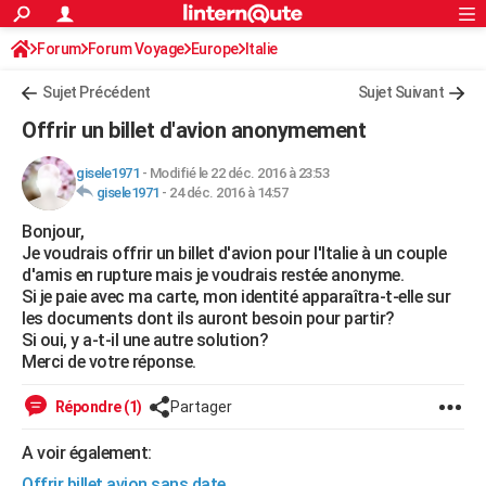
ACTUALITÉS
Forum
Forum Voyage
Europe
Connexion
S'inscrire
Italie
Rechercher
Société
Education
Villes
Politique
Faits Divers
Monde
+
SPORT
Sujet Précédent
Sujet Suivant
Football
Cyclisme
Forum
Coupe du monde 2026
Tennis
Rugby
CULTURE
Offrir un billet d'avion anonymement
TNT
Cinéma
Musique
Programme TV
Streaming
Sorties cinéma
+
FINANCE
gisele1971
-
Modifié le 22 déc. 2016 à 23:53
gisele1971
-
24 déc. 2016 à 14:57
Impôts
Immobilier
Banque
Crédit
Retraite
Epargne
Risques naturels par ville
Assurance
AUTO
Bonjour,
Réserver un essai
Berlines
Forum auto
Essais
Citadines
SUV
+
HIGH-TECH
Je voudrais offrir un billet d'avion pour l'Italie à un couple
d'amis en rupture mais je voudrais restée anonyme.
Meilleur smartphone
Ordinateurs
Guide high-tech
Mobiles
Internet
Jeux vidéo
+
BRICOLAGE
Si je paie avec ma carte, mon identité apparaîtra-t-elle sur
les documents dont ils auront besoin pour partir?
Aménagement intérieur
Cuisine
Jardinage
+
Forum
Extérieur
Salle de bains
Rangement
WEEK-END
Si oui, y a-t-il une autre solution?
Merci de votre réponse.
Escapades
Expositions
Week-end nature
Guides de France
Patrimoine
Musées
+
LIFESTYLE
Répondre (1)
Partager
Bien-être
Mode
+
Art de vivre
Loisirs
Modes de vie
SANTE
A voir également:
Guide de la santé
Médicaments
+
Alimentation
Maladies
Sommeil
VOYAGE
Offrir billet avion sans date