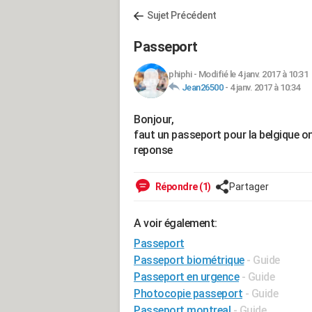
Sujet Précédent
Passeport
phiphi
-
Modifié le 4 janv. 2017 à 10:31
Jean26500
-
4 janv. 2017 à 10:34
Bonjour,
faut un passeport pour la belgique on
reponse
Répondre (1)
Partager
A voir également:
Passeport
Passeport biométrique
- Guide
Passeport en urgence
- Guide
Photocopie passeport
- Guide
Passeport montreal
- Guide