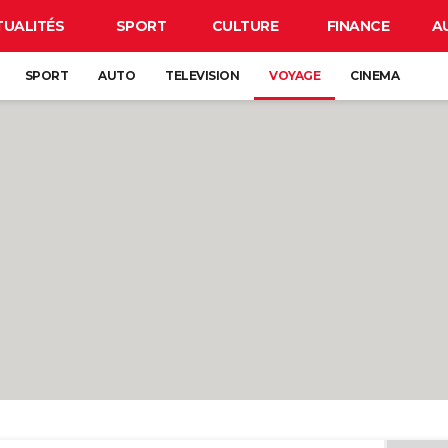
TUALITÉS
SPORT
CULTURE
FINANCE
A
SPORT
AUTO
TELEVISION
VOYAGE
CINEMA