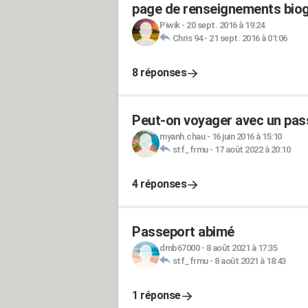
page de renseignements biog
Piwik
-
20 sept. 2016 à 19:24
Chris 94
-
21 sept. 2016 à 01:06
8 réponses
Peut-on voyager avec un pas
myanh.chau
-
16 juin 2016 à 15:10
stf_frmu
-
17 août 2022 à 20:10
4 réponses
Passeport abimé
dmb67000
-
8 août 2021 à 17:35
stf_frmu
-
8 août 2021 à 18:43
1 réponse