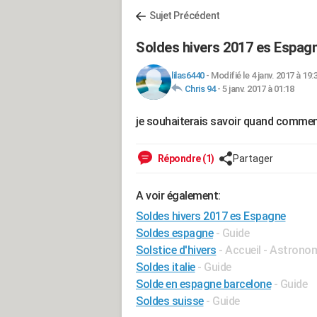
Sujet Précédent
Soldes hivers 2017 es Espag
lilas6440
-
Modifié le 4 janv. 2017 à 19:
Chris 94
-
5 janv. 2017 à 01:18
je souhaiterais savoir quand commen
Répondre (1)
Partager
A voir également:
Soldes hivers 2017 es Espagne
Soldes espagne
- Guide
Solstice d'hivers
- Accueil - Astrono
Soldes italie
- Guide
Solde en espagne barcelone
- Guide
Soldes suisse
- Guide