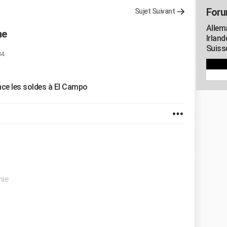
Foru
Sujet Suivant
Allem
ne
Irland
Suisse
34
ce les soldes à El Campo
mie