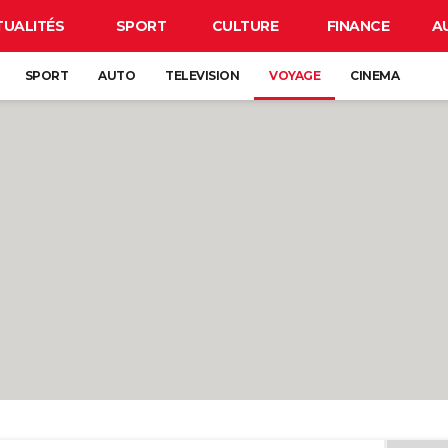
TUALITÉS
SPORT
CULTURE
FINANCE
A
SPORT
AUTO
TELEVISION
VOYAGE
CINEMA