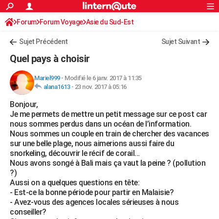
ACTUALITÉS
Forum
Forum Voyage
Asie du Sud-Est
Connexion
S'inscrire
Rechercher
Société
Education
Villes
Politique
Faits Divers
Monde
+
SPORT
Sujet Précédent
Sujet Suivant
Football
Cyclisme
Forum
Coupe du monde 2026
Tennis
Rugby
CULTURE
Quel pays à choisir
TNT
Cinéma
Musique
Programme TV
Streaming
Sorties cinéma
+
FINANCE
Mariel999
-
Modifié le 6 janv. 2017 à 11:35
alana1613
-
23 nov. 2017 à 05:16
Impôts
Immobilier
Banque
Crédit
Retraite
Epargne
Risques naturels par ville
Assurance
AUTO
Bonjour,
Réserver un essai
Berlines
Forum auto
Essais
Citadines
SUV
+
HIGH-TECH
Je me permets de mettre un petit message sur ce post car
nous sommes perdus dans un océan de l’information.
Meilleur smartphone
Ordinateurs
Guide high-tech
Mobiles
Internet
Jeux vidéo
+
BRICOLAGE
Nous sommes un couple en train de chercher des vacances
sur une belle plage, nous aimerions aussi faire du
Aménagement intérieur
Cuisine
Jardinage
+
Forum
Extérieur
Salle de bains
Rangement
WEEK-END
snorkeling, découvrir le récif de corail…
Nous avons songé à Bali mais ça vaut la peine ? (pollution
Escapades
Expositions
Week-end nature
Guides de France
Patrimoine
Musées
+
LIFESTYLE
?)
Aussi on a quelques questions en tête:
Bien-être
Mode
+
Art de vivre
Loisirs
Modes de vie
SANTE
- Est-ce la bonne période pour partir en Malaisie?
- Avez-vous des agences locales sérieuses à nous
Guide de la santé
Médicaments
+
Alimentation
Maladies
Sommeil
VOYAGE
conseiller?