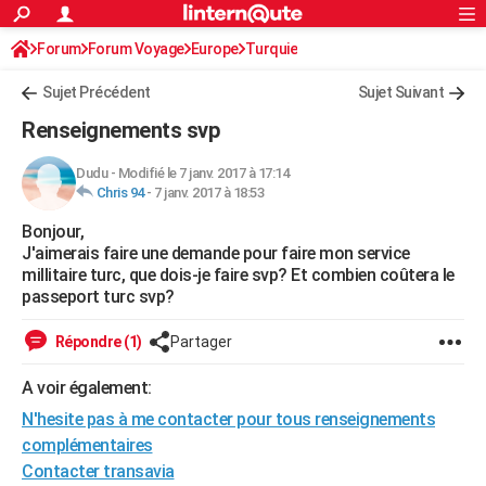
ACTUALITÉS
Forum
Forum Voyage
Europe
Connexion
S'inscrire
Turquie
Rechercher
Société
Education
Villes
Politique
Faits Divers
Monde
+
SPORT
Sujet Précédent
Sujet Suivant
Football
Cyclisme
Forum
Coupe du monde 2026
Tennis
Rugby
CULTURE
Renseignements svp
TNT
Cinéma
Musique
Programme TV
Streaming
Sorties cinéma
+
FINANCE
Dudu
-
Modifié le 7 janv. 2017 à 17:14
Chris 94
-
7 janv. 2017 à 18:53
Impôts
Immobilier
Banque
Crédit
Retraite
Epargne
Risques naturels par ville
Assurance
AUTO
Bonjour,
Réserver un essai
Berlines
Forum auto
Essais
Citadines
SUV
+
HIGH-TECH
J'aimerais faire une demande pour faire mon service
millitaire turc, que dois-je faire svp? Et combien coûtera le
Meilleur smartphone
Ordinateurs
Guide high-tech
Mobiles
Internet
Jeux vidéo
+
BRICOLAGE
passeport turc svp?
Aménagement intérieur
Cuisine
Jardinage
+
Forum
Extérieur
Salle de bains
Rangement
WEEK-END
Répondre (1)
Partager
Escapades
Expositions
Week-end nature
Guides de France
Patrimoine
Musées
+
LIFESTYLE
A voir également:
N'hesite pas à me contacter pour tous renseignements
Bien-être
Mode
+
Art de vivre
Loisirs
Modes de vie
SANTE
complémentaires
Guide de la santé
Médicaments
+
Alimentation
Maladies
Sommeil
VOYAGE
Contacter transavia