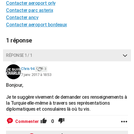
Contacter aeroport orly
City break
Voyage de noces
Climat
Destinations
Voyage nature
Forum
+
PHOTO
Contacter parc asterix
Contacter ancv
GUIDES D'ACHAT
Contacter aeroport bordeaux
BONS PLANS
1 réponse
CARTE DE VOEUX
Carte Bonne année
Carte Pâques
Carte de Noël
Carte Saint-Valentin
Carte d'anniversaire
RÉPONSE 1 / 1
DICTIONNAIRE
Biographies
Expressions
Dictionnaire
Citations
Proverbes
PROGRAMME TV
Chris 94
3
7 janv. 2017 à 18:53
COPAINS D'AVANT
Bonjour,
Se connecter
Collèges
Universités
Service militaire
S'inscrire
Lycées
Primaires
Entreprises
Avis de recherche
AVIS DE DÉCÈS
Je te suggère vivement de demander ces renseignements à
la Turquie elle-même à travers ses représentations
FORUM
diplomatiques et consulaires là où tu vis.
Lifestyle
Sport
Television
Cinema
Bricolage
Culture
Auto
Voyage
0
Commenter