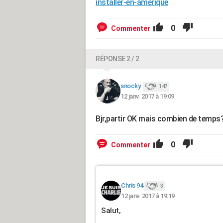
installer-en-amerique
0
Commenter
RÉPONSE 2 / 2
snocky.
147
12 janv. 2017 à 19:09
Bjr,partir OK mais combien de temps
0
Commenter
Chris 94
3
12 janv. 2017 à 19:19
Salut,