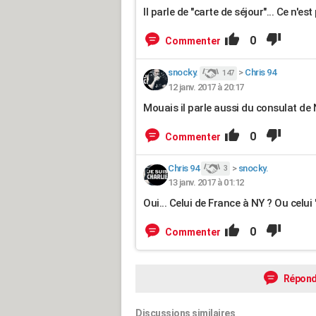
Il parle de "carte de séjour"... Ce n'est
0
Commenter
snocky.
>
Chris 94
147
12 janv. 2017 à 20:17
Mouais il parle aussi du consulat de
0
Commenter
Chris 94
>
snocky.
3
13 janv. 2017 à 01:12
Oui... Celui de France à NY ? Ou celu
0
Commenter
Répond
Discussions similaires