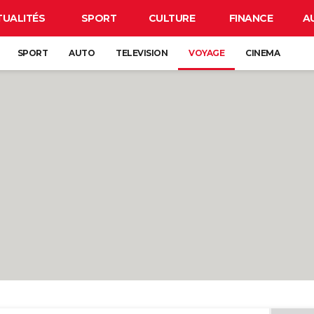
TUALITÉS
SPORT
CULTURE
FINANCE
A
SPORT
AUTO
TELEVISION
VOYAGE
CINEMA