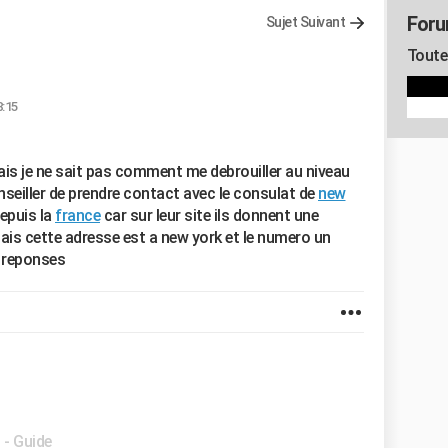
Foru
Sujet Suivant
Toute 
8:15
ais je ne sait pas comment me debrouiller au niveau
seiller de prendre contact avec le consulat de
new
depuis la
france
car sur leur site ils donnent une
is cette adresse est a new york et le numero un
 reponses
t
- Guide