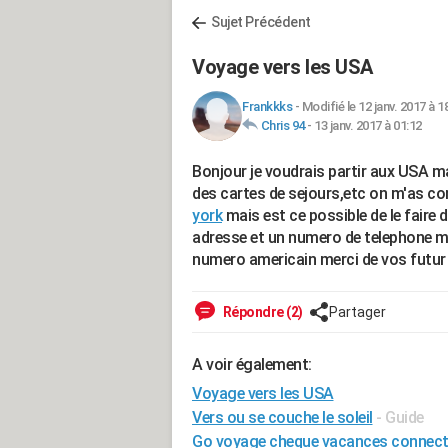
Sujet Précédent
Voyage vers les USA
Frankkks
-
Modifié le 12 janv. 2017 à 1
Chris 94
-
13 janv. 2017 à 01:12
Bonjour je voudrais partir aux USA m
des cartes de sejours,etc on m'as con
york
mais est ce possible de le faire 
adresse et un numero de telephone ma
numero americain merci de vos futur
Répondre (2)
Partager
A voir également:
Voyage vers les USA
Vers ou se couche le soleil
- Guide
Go voyage cheque vacances connec