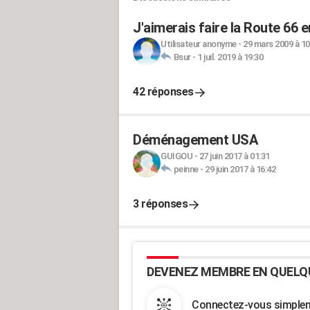
J'aimerais faire la Route 66 
Utilisateur anonyme
-
29 mars 2009 à 10
Bsur
-
1 juil. 2019 à 19:30
42 réponses
Déménagement USA
GUIGOU
-
27 juin 2017 à 01:31
peinne
-
29 juin 2017 à 16:42
3 réponses
DEVENEZ MEMBRE EN QUELQ
Connectez-vous simpleme