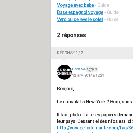
Voyage avec bebe
- Guide
Base espagnol voyage
- Guide
Vers ou se leve le soleil
- Guide
2 réponses
RÉPONSE 1 / 2
Chris 94
3
12 janv. 2017 à 18:21
Bonjour,
Le consulat à New-York ? Hum, sans in
Il faut plutôt faire les papiers deman
leur pays. L'essentiel des nfos est ici 
http://voyage.linternaute.com/faq/36