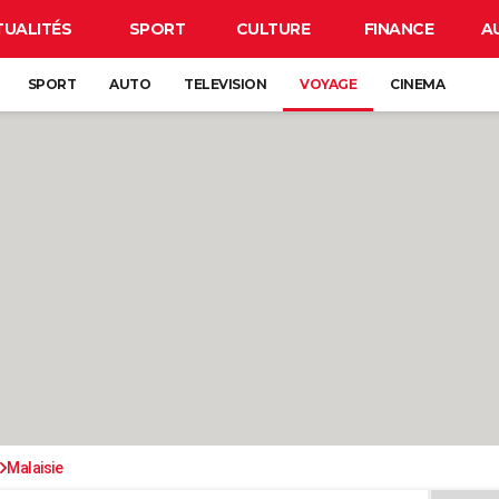
TUALITÉS
SPORT
CULTURE
FINANCE
A
SPORT
AUTO
TELEVISION
VOYAGE
CINEMA
Malaisie