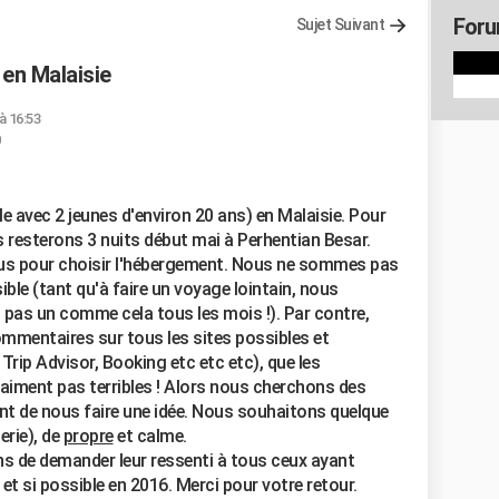
Foru
Sujet Suivant
en Malaisie
 à 16:53
0
e avec 2 jeunes d'environ 20 ans) en Malaisie. Pour
s resterons 3 nuits début mai à Perhentian Besar.
s pour choisir l'hébergement. Nous ne sommes pas
sible (tant qu'à faire un voyage lointain, nous
it pas un comme cela tous les mois !). Par contre,
ommentaires sur tous les sites possibles et
rip Advisor, Booking etc etc etc), que les
raiment pas terribles ! Alors nous cherchons des
t de nous faire une idée. Nous souhaitons quelque
rie), de
propre
et calme.
s de demander leur ressenti à tous ceux ayant
t si possible en 2016. Merci pour votre retour.