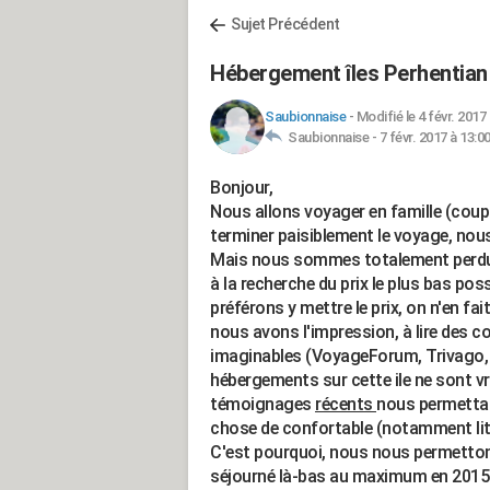
Sujet Précédent
Hébergement îles Perhentian 
Saubionnaise
-
Modifié le 4 févr. 2017
Saubionnaise -
7 févr. 2017 à 13:0
Bonjour,
Nous allons voyager en famille (coupl
terminer paisiblement le voyage, nou
Mais nous sommes totalement perdu
à la recherche du prix le plus bas pos
préférons y mettre le prix, on n'en fa
nous avons l'impression, à lire des c
imaginables (VoyageForum, Trivago, T
hébergements sur cette ile ne sont v
témoignages
récents
nous permettan
chose de confortable (notamment lite
C'est pourquoi, nous nous permetton
séjourné là-bas au maximum en 2015 e