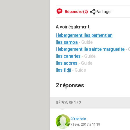
Répondre (2)
Partager
A voir également:
Hebergement iles perhentian
Iles samoa
- Guide
Hebergement ile sainte marguerite
- 
Iles canaries
- Guide
Iles acores
- Guide
Iles fidji
- Guide
2 réponses
RÉPONSE 1 / 2
28rachelo
7 févr. 2017 à 11:19