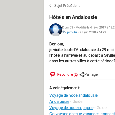
Sujet Précédent
Hôtels en Andalousie
Dom 03
-
Modifié le 4 févr. 2017 à 18:2
piroulis
-
28 juin 2018 à 14:22
Bonjour,
je visite toute l'Andalousie du 29 mai 
l'hôtel à l'arrivée et au départ à Sévi
dans les autres villes à cette période
Répondre (2)
Partager
A voir également:
Voyage de noce andalousie
Andalousie
- Guide
Voyage de noce espagne
- Guide
Go voyage cheque vacances connec