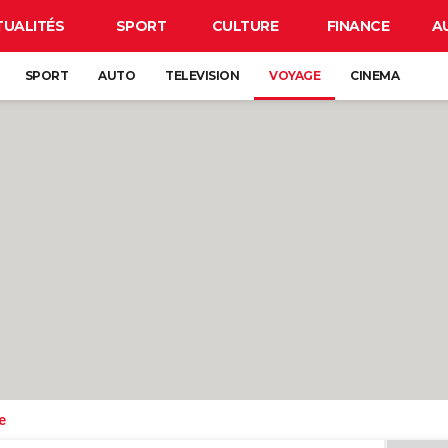
TUALITÉS
SPORT
CULTURE
FINANCE
A
SPORT
AUTO
TELEVISION
VOYAGE
CINEMA
e