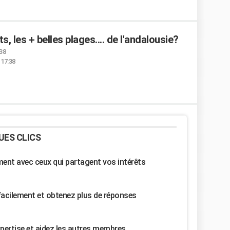
s, les + belles plages.... de l'andalousie?
:38
 17:38
UES CLICS
nt avec ceux qui partagent vos intérêts
facilement et obtenez plus de réponses
pertise et aidez les autres membres