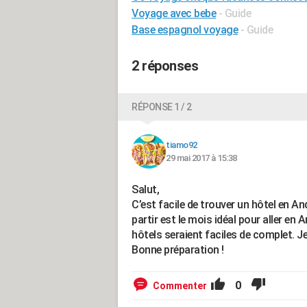
Voyage avec bebe
- Guide
Base espagnol voyage
- Guide
2 réponses
RÉPONSE 1 / 2
tiamo92
29 mai 2017 à 15:38
Salut,
C’est facile de trouver un hôtel en A
partir est le mois idéal pour aller en 
hôtels seraient faciles de complet. Je
Bonne préparation !
0
Commenter