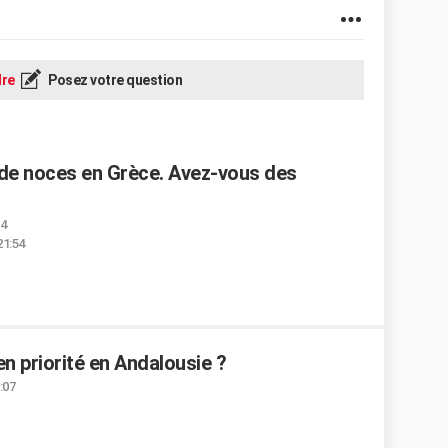
re
Posez votre question
 de noces en Grèce. Avez-vous des
54
21:54
 en priorité en Andalousie ?
:07