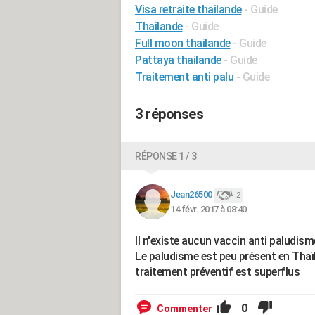
Visa retraite thailande
- Guide
Thailande
- Guide
Full moon thailande
- Guide
Pattaya thailande
- Guide
Traitement anti palu
- Guide
3 réponses
RÉPONSE 1 / 3
Jean26500
2
14 févr. 2017 à 08:40
Il n'existe aucun vaccin anti paludisme
Le paludisme est peu présent en Thaï
traitement préventif est superflus
0
Commenter