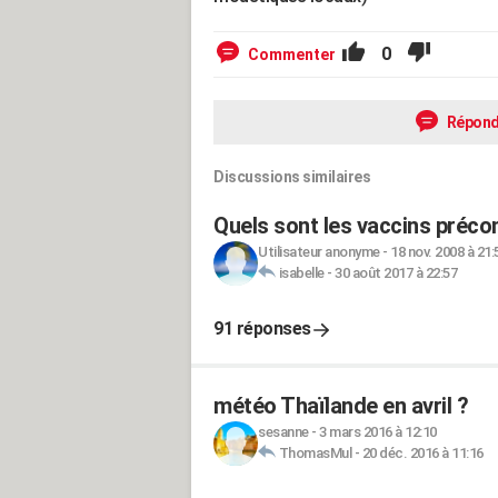
0
Commenter
Répond
Discussions similaires
Quels sont les vaccins précon
Utilisateur anonyme
-
18 nov. 2008 à 21:
isabelle
-
30 août 2017 à 22:57
91 réponses
météo Thaïlande en avril ?
sesanne
-
3 mars 2016 à 12:10
ThomasMul
-
20 déc. 2016 à 11:16