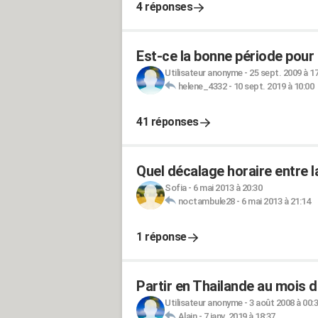
4 réponses
Est-ce la bonne période pour 
Utilisateur anonyme
-
25 sept. 2009 à 1
helene_4332
-
10 sept. 2019 à 10:00
41 réponses
Quel décalage horaire entre l
Sofia
-
6 mai 2013 à 20:30
noctambule28
-
6 mai 2013 à 21:14
1 réponse
Partir en Thailande au mois 
Utilisateur anonyme
-
3 août 2008 à 00:
Alain
-
7 janv. 2019 à 18:37