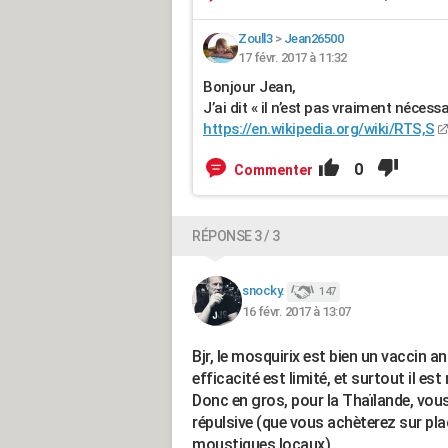
Zoull3
>
Jean26500
17 févr. 2017 à 11:32
Bonjour Jean,
J’ai dit « il n’est pas vraiment nécess
https://en.wikipedia.org/wiki/RTS,S
0
Commenter
RÉPONSE 3 / 3
snocky.
147
16 févr. 2017 à 13:07
Bjr, le mosquirix est bien un vaccin an
efficacité est limité, et surtout il e
Donc en gros, pour la Thaïlande, vou
répulsive (que vous achèterez sur pl
moustiques locaux)