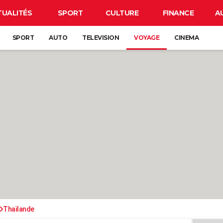
TUALITÉS
SPORT
CULTURE
FINANCE
A
SPORT
AUTO
TELEVISION
VOYAGE
CINEMA
Thaïlande