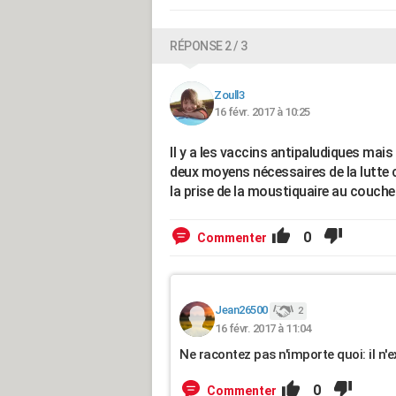
RÉPONSE 2 / 3
Zoull3
16 févr. 2017 à 10:25
Il y a les vaccins antipaludiques mais
deux moyens nécessaires de la lutte 
la prise de la moustiquaire au coucher
0
Commenter
Jean26500
2
16 févr. 2017 à 11:04
Ne racontez pas n'importe quoi: il n'
0
Commenter