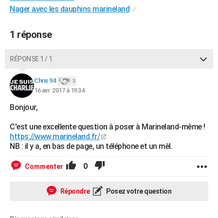
Nager avec les dauphins marineland
✓
City break
Voyage de noces
Climat
Destinations
Voyage nature
Forum
+
PHOTO
GUIDES D'ACHAT
1 réponse
BONS PLANS
RÉPONSE 1 / 1
CARTE DE VOEUX
Chris 94
3
Carte Bonne année
Carte Pâques
Carte de Noël
Carte Saint-Valentin
Carte d'anniversaire
DICTIONNAIRE
16 avr. 2017 à 19:34
Bonjour,
Biographies
Expressions
Dictionnaire
Citations
Proverbes
PROGRAMME TV
C'est une excellente question à poser à Marineland-même !
COPAINS D'AVANT
https://www.marineland.fr/
NB : il y a, en bas de page, un téléphone et un mèl.
Se connecter
Collèges
Universités
Service militaire
S'inscrire
Lycées
Primaires
Entreprises
Avis de recherche
AVIS DE DÉCÈS
0
Commenter
FORUM
Lifestyle
Sport
Television
Cinema
Bricolage
Culture
Auto
Voyage
Répondre
Posez votre question