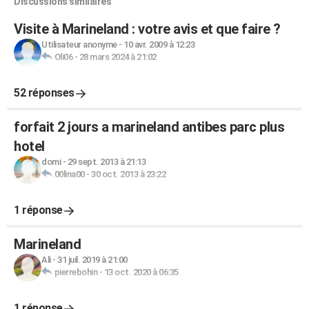
Discussions similaires
Visite à Marineland : votre avis et que faire ?
Utilisateur anonyme
-
10 avr. 2009 à 12:23
Oli06
-
28 mars 2024 à 21:02
52 réponses
forfait 2 jours a marineland antibes parc plus
hotel
domi
-
29 sept. 2013 à 21:13
00lina00
-
30 oct. 2013 à 23:22
1 réponse
Marineland
Ali
-
31 juil. 2019 à 21:00
pierrebohin
-
13 oct. 2020 à 06:35
1 réponse