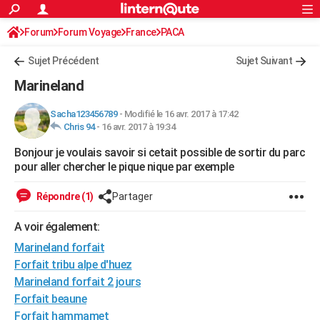
ACTUALITÉS
Forum
Forum Voyage
France
Connexion
S'inscrire
PACA
Rechercher
Société
Education
Villes
Politique
Faits Divers
Monde
+
SPORT
Sujet Précédent
Sujet Suivant
Football
Cyclisme
Forum
Coupe du monde 2026
Tennis
Rugby
CULTURE
Marineland
TNT
Cinéma
Musique
Programme TV
Streaming
Sorties cinéma
+
FINANCE
Sacha123456789
-
Modifié le 16 avr. 2017 à 17:42
Chris 94
-
16 avr. 2017 à 19:34
Impôts
Immobilier
Banque
Crédit
Retraite
Epargne
Risques naturels par ville
Assurance
AUTO
Bonjour je voulais savoir si cetait possible de sortir du parc
Réserver un essai
Berlines
Forum auto
Essais
Citadines
SUV
+
HIGH-TECH
pour aller chercher le pique nique par exemple
Meilleur smartphone
Ordinateurs
Guide high-tech
Mobiles
Internet
Jeux vidéo
+
BRICOLAGE
Répondre (1)
Partager
Aménagement intérieur
Cuisine
Jardinage
+
Forum
Extérieur
Salle de bains
Rangement
WEEK-END
A voir également:
Escapades
Expositions
Week-end nature
Guides de France
Patrimoine
Musées
+
Marineland forfait
LIFESTYLE
Forfait tribu alpe d'huez
Bien-être
Mode
+
Art de vivre
Loisirs
Modes de vie
SANTE
Marineland forfait 2 jours
Forfait beaune
Guide de la santé
Médicaments
+
Alimentation
Maladies
Sommeil
VOYAGE
Forfait hammamet