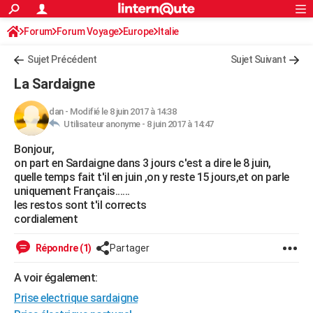
ACTUALITÉS
Forum
Forum Voyage
Europe
Connexion
S'inscrire
Italie
Rechercher
Société
Education
Villes
Politique
Faits Divers
Monde
+
SPORT
Sujet Précédent
Sujet Suivant
Football
Cyclisme
Forum
Coupe du monde 2026
Tennis
Rugby
CULTURE
La Sardaigne
TNT
Cinéma
Musique
Programme TV
Streaming
Sorties cinéma
+
FINANCE
dan
-
Modifié le 8 juin 2017 à 14:38
Utilisateur anonyme -
8 juin 2017 à 14:47
Impôts
Immobilier
Banque
Crédit
Retraite
Epargne
Risques naturels par ville
Assurance
AUTO
Bonjour,
Réserver un essai
Berlines
Forum auto
Essais
Citadines
SUV
+
HIGH-TECH
on part en Sardaigne dans 3 jours c'est a dire le 8 juin,
quelle temps fait t'il en juin ,on y reste 15 jours,et on parle
Meilleur smartphone
Ordinateurs
Guide high-tech
Mobiles
Internet
Jeux vidéo
+
BRICOLAGE
uniquement Français......
les restos sont t'il corrects
Aménagement intérieur
Cuisine
Jardinage
+
Forum
Extérieur
Salle de bains
Rangement
WEEK-END
cordialement
Escapades
Expositions
Week-end nature
Guides de France
Patrimoine
Musées
+
LIFESTYLE
Répondre (1)
Partager
Bien-être
Mode
+
Art de vivre
Loisirs
Modes de vie
SANTE
A voir également:
Prise electrique sardaigne
Guide de la santé
Médicaments
+
Alimentation
Maladies
Sommeil
VOYAGE