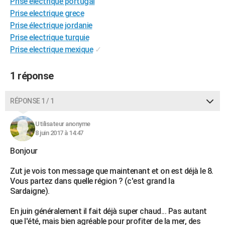
Prise électrique portugal
City break
Voyage de noces
Climat
Destinations
Voyage nature
Forum
+
PHOTO
Prise electrique grece
Prise électrique jordanie
GUIDES D'ACHAT
Prise electrique turquie
Prise electrique mexique
✓
BONS PLANS
CARTE DE VOEUX
1 réponse
Carte Bonne année
Carte Pâques
Carte de Noël
Carte Saint-Valentin
Carte d'anniversaire
DICTIONNAIRE
RÉPONSE 1 / 1
Biographies
Expressions
Dictionnaire
Citations
Proverbes
PROGRAMME TV
Utilisateur anonyme
8 juin 2017 à 14:47
COPAINS D'AVANT
Bonjour
Se connecter
Collèges
Universités
Service militaire
S'inscrire
Lycées
Primaires
Entreprises
Avis de recherche
AVIS DE DÉCÈS
Zut je vois ton message que maintenant et on est déjà le 8.
FORUM
Vous partez dans quelle région ? (c'est grand la
Sardaigne).
Lifestyle
Sport
Television
Cinema
Bricolage
Culture
Auto
Voyage
En juin généralement il fait déjà super chaud... Pas autant
que l'été, mais bien agréable pour profiter de la mer, des