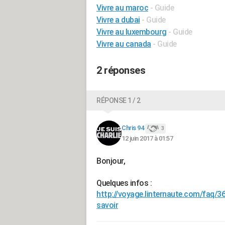
Vivre au maroc
- Guide
Vivre a dubai
- Guide
Vivre au luxembourg
- Guide
Vivre au canada
- Guide
2 réponses
RÉPONSE 1 / 2
Chris 94
3
12 juin 2017 à 01:57
Bonjour,
Quelques infos :
http://voyage.linternaute.com/faq/36
savoir