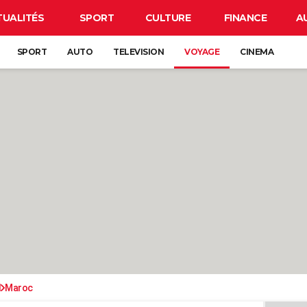
TUALITÉS
SPORT
CULTURE
FINANCE
A
SPORT
AUTO
TELEVISION
VOYAGE
CINEMA
d
Maroc