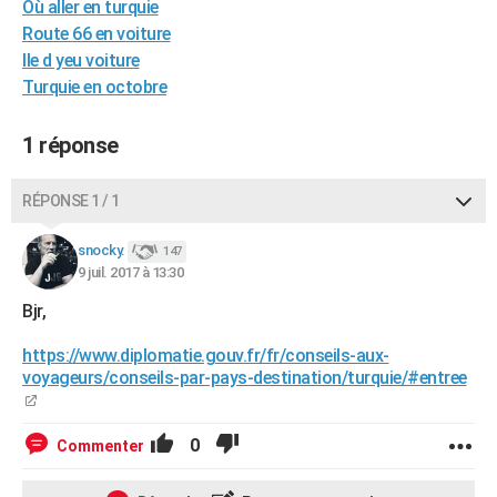
Où aller en turquie
City break
Voyage de noces
Climat
Destinations
Voyage nature
Forum
+
PHOTO
Route 66 en voiture
Ile d yeu voiture
GUIDES D'ACHAT
Turquie en octobre
BONS PLANS
1 réponse
CARTE DE VOEUX
Carte Bonne année
Carte Pâques
Carte de Noël
Carte Saint-Valentin
Carte d'anniversaire
RÉPONSE 1 / 1
DICTIONNAIRE
Biographies
Expressions
Dictionnaire
Citations
Proverbes
snocky.
PROGRAMME TV
147
9 juil. 2017 à 13:30
COPAINS D'AVANT
Bjr,
Se connecter
Collèges
Universités
Service militaire
S'inscrire
Lycées
Primaires
Entreprises
Avis de recherche
AVIS DE DÉCÈS
https://www.diplomatie.gouv.fr/fr/conseils-aux-
voyageurs/conseils-par-pays-destination/turquie/#entree
FORUM
Lifestyle
Sport
Television
Cinema
Bricolage
Culture
Auto
Voyage
0
Commenter