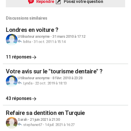
Répondre
Posez votre question
Discussions similaires
Londres en voiture ?
Utilisateur anonyme
-
31 mars 2010 à 17:12
lolita
-
31 oct. 2011 à 15:14
11 réponses
Votre avis sur le "tourisme dentaire" ?
Utilisateur anonyme
-
8 févr. 2010 à 23:28
Lynda
-
22 oct. 2019 à 18:13
43 réponses
Refaire sa dentition en Turquie
Sarah
-
21 juin 2021 à 21:30
stephane67
-
14 juil. 2021 à 16:27