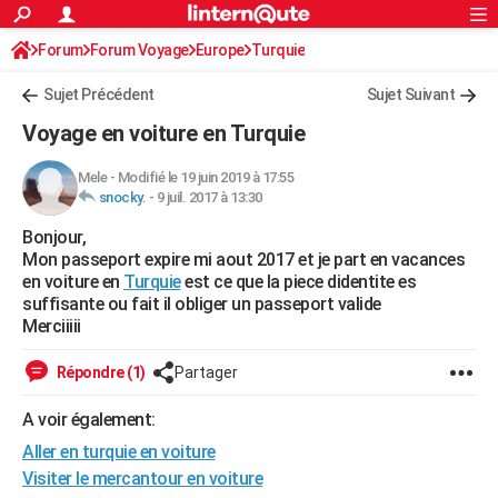
ACTUALITÉS
Forum
Forum Voyage
Europe
Connexion
S'inscrire
Turquie
Rechercher
Société
Education
Villes
Politique
Faits Divers
Monde
+
SPORT
Sujet Précédent
Sujet Suivant
Football
Cyclisme
Forum
Coupe du monde 2026
Tennis
Rugby
CULTURE
Voyage en voiture en Turquie
TNT
Cinéma
Musique
Programme TV
Streaming
Sorties cinéma
+
FINANCE
Mele
-
Modifié le 19 juin 2019 à 17:55
snocky.
-
9 juil. 2017 à 13:30
Impôts
Immobilier
Banque
Crédit
Retraite
Epargne
Risques naturels par ville
Assurance
AUTO
Bonjour,
Réserver un essai
Berlines
Forum auto
Essais
Citadines
SUV
+
HIGH-TECH
Mon passeport expire mi aout 2017 et je part en vacances
en voiture en
Turquie
est ce que la piece didentite es
Meilleur smartphone
Ordinateurs
Guide high-tech
Mobiles
Internet
Jeux vidéo
+
BRICOLAGE
suffisante ou fait il obliger un passeport valide
Merciiiii
Aménagement intérieur
Cuisine
Jardinage
+
Forum
Extérieur
Salle de bains
Rangement
WEEK-END
Répondre (1)
Partager
Escapades
Expositions
Week-end nature
Guides de France
Patrimoine
Musées
+
LIFESTYLE
A voir également:
Bien-être
Mode
+
Art de vivre
Loisirs
Modes de vie
SANTE
Aller en turquie en voiture
Guide de la santé
Médicaments
+
Alimentation
Maladies
Sommeil
Visiter le mercantour en voiture
VOYAGE