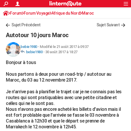
ACTUALITÉS
Forum
Forum Voyage
Afrique du Nord
Connexion
S'inscrire
Maroc
Rechercher
Société
Education
Villes
Politique
Faits Divers
Monde
+
SPORT
Sujet Précédent
Sujet Suivant
Football
Cyclisme
Forum
Coupe du monde 2026
Tennis
Rugby
CULTURE
Autotour 10 jours Maroc
TNT
Cinéma
Musique
Programme TV
Streaming
Sorties cinéma
+
FINANCE
bebie1980
-
Modifié le 21 août 2017 à 09:37
bebie1980
-
30 août 2017 à 18:27
Impôts
Immobilier
Banque
Crédit
Retraite
Epargne
Risques naturels par ville
Assurance
AUTO
Bonjour à tous
Réserver un essai
Berlines
Forum auto
Essais
Citadines
SUV
+
HIGH-TECH
Nous partons à deux pour un road-trip / autotour au
Meilleur smartphone
Ordinateurs
Guide high-tech
Mobiles
Internet
Jeux vidéo
+
BRICOLAGE
Maroc, du 03 au 12 novembre 2017.
Aménagement intérieur
Cuisine
Jardinage
+
Forum
Extérieur
Salle de bains
Rangement
WEEK-END
Je n'arrive pas à planifier le trajet car je ne connais pas les
routes qui sont pratiquables avec une petite citadine et
Escapades
Expositions
Week-end nature
Guides de France
Patrimoine
Musées
+
LIFESTYLE
celles qui ne le sont pas.
Nous n'avons pas encore acheté les billets d'avion mais il
Bien-être
Mode
+
Art de vivre
Loisirs
Modes de vie
SANTE
est fort problable que l'arrivée se fasse le 03 novembre à
Casablanca à 12h30 et que le départ se prenne de
Guide de la santé
Médicaments
+
Alimentation
Maladies
Sommeil
VOYAGE
Marrakech le 12 novembre à 12h45.