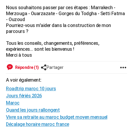
City break
Voyage de noces
Climat
Destinations
Voyage nature
Forum
+
Nous souhaitons passer par ces étapes : Marrakech -
PHOTO
Merzouga - Ouarzazate - Gorges du Todgha - Setti Fatma
- Ouzoud
GUIDES D'ACHAT
Pourriez-vous m'aider dans la construction de mon
parcours ?
BONS PLANS
Tous les conseils, changements, préférences,
CARTE DE VOEUX
expériences... sont les bienvenus !
Carte Bonne année
Carte Pâques
Carte de Noël
Carte Saint-Valentin
Carte d'anniversaire
Merci à tous
DICTIONNAIRE
Biographies
Expressions
Dictionnaire
Citations
Proverbes
PROGRAMME TV
Répondre (1)
Partager
COPAINS D'AVANT
A voir également:
Roadtrip maroc 10 jours
Se connecter
Collèges
Universités
Service militaire
S'inscrire
Lycées
Primaires
Entreprises
Avis de recherche
AVIS DE DÉCÈS
Jours fériés 2026
Maroc
FORUM
Quand les jours rallongent
Lifestyle
Sport
Television
Cinema
Bricolage
Culture
Auto
Voyage
Vivre sa retraite au maroc budget moyen mensuel
Décalage horaire maroc france