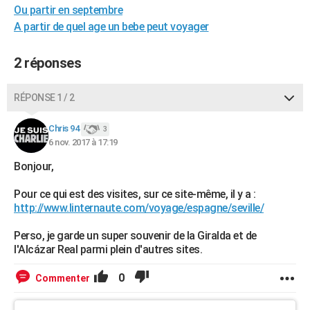
Ou partir en septembre
City break
Voyage de noces
Climat
Destinations
Voyage nature
Forum
+
PHOTO
A partir de quel age un bebe peut voyager
GUIDES D'ACHAT
2 réponses
BONS PLANS
RÉPONSE 1 / 2
CARTE DE VOEUX
Carte Bonne année
Carte Pâques
Carte de Noël
Carte Saint-Valentin
Carte d'anniversaire
DICTIONNAIRE
Chris 94
3
6 nov. 2017 à 17:19
Biographies
Expressions
Dictionnaire
Citations
Proverbes
PROGRAMME TV
Bonjour,
COPAINS D'AVANT
Pour ce qui est des visites, sur ce site-même, il y a :
http://www.linternaute.com/voyage/espagne/seville/
Se connecter
Collèges
Universités
Service militaire
S'inscrire
Lycées
Primaires
Entreprises
Avis de recherche
AVIS DE DÉCÈS
Perso, je garde un super souvenir de la Giralda et de
FORUM
l'Alcázar Real parmi plein d'autres sites.
Lifestyle
Sport
Television
Cinema
Bricolage
Culture
Auto
Voyage
0
Commenter