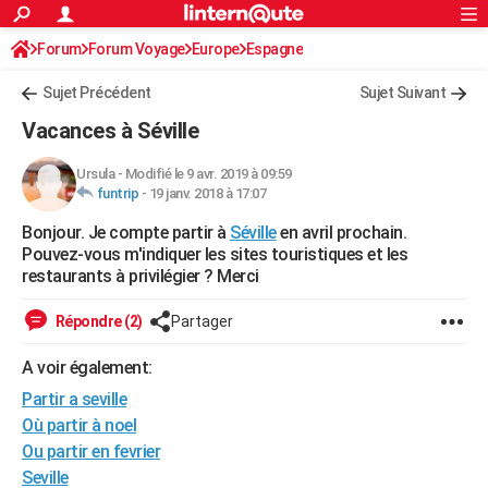
ACTUALITÉS
Forum
Forum Voyage
Europe
Connexion
S'inscrire
Espagne
Rechercher
Société
Education
Villes
Politique
Faits Divers
Monde
+
SPORT
Sujet Précédent
Sujet Suivant
Football
Cyclisme
Forum
Coupe du monde 2026
Tennis
Rugby
CULTURE
Vacances à Séville
TNT
Cinéma
Musique
Programme TV
Streaming
Sorties cinéma
+
FINANCE
Ursula
-
Modifié le 9 avr. 2019 à 09:59
funtrip
-
19 janv. 2018 à 17:07
Impôts
Immobilier
Banque
Crédit
Retraite
Epargne
Risques naturels par ville
Assurance
AUTO
Bonjour. Je compte partir à
Séville
en avril prochain.
Réserver un essai
Berlines
Forum auto
Essais
Citadines
SUV
+
HIGH-TECH
Pouvez-vous m'indiquer les sites touristiques et les
restaurants à privilégier ? Merci
Meilleur smartphone
Ordinateurs
Guide high-tech
Mobiles
Internet
Jeux vidéo
+
BRICOLAGE
Répondre (2)
Partager
Aménagement intérieur
Cuisine
Jardinage
+
Forum
Extérieur
Salle de bains
Rangement
WEEK-END
A voir également:
Escapades
Expositions
Week-end nature
Guides de France
Patrimoine
Musées
+
LIFESTYLE
Partir a seville
Bien-être
Mode
+
Art de vivre
Loisirs
Modes de vie
Où partir à noel
SANTE
Ou partir en fevrier
Guide de la santé
Médicaments
+
Alimentation
Maladies
Sommeil
VOYAGE
Seville