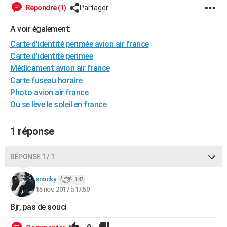
Répondre (1)
Partager
City break
Voyage de noces
Climat
Destinations
Voyage nature
Forum
+
PHOTO
A voir également:
GUIDES D'ACHAT
Carte d'identité périmée avion air france
BONS PLANS
Carte d'identite perimee
Médicament avion air france
CARTE DE VOEUX
Carte fuseau horaire
Carte Bonne année
Carte Pâques
Carte de Noël
Carte Saint-Valentin
Carte d'anniversaire
Photo avion air france
DICTIONNAIRE
Ou se lève le soleil en france
Biographies
Expressions
Dictionnaire
Citations
Proverbes
PROGRAMME TV
1 réponse
COPAINS D'AVANT
Se connecter
Collèges
Universités
Service militaire
S'inscrire
Lycées
Primaires
Entreprises
Avis de recherche
AVIS DE DÉCÈS
RÉPONSE 1 / 1
FORUM
snocky.
147
15 nov. 2017 à 17:50
Lifestyle
Sport
Television
Cinema
Bricolage
Culture
Auto
Voyage
Bjr, pas de souci