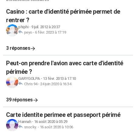
Casino : carte d'identité périmée permet de
rentrer ?
phiphi
-
9 juil. 2012 à 20:37
peyo
-
6 févr. 2023 à 17:19
3 réponses
Peut-on prendre l'avion avec carte d'identité
périmée ?
GARYGOLPA
-
13 févr. 2013 à 17:10
Chris 94
-
24 juin 2020 à 16:34
39 réponses
Carte identite perimee et passeport périmé
Hannah
-
16 août 2020 à 05:29
snocky.
-
16 août 2020 à 10:06