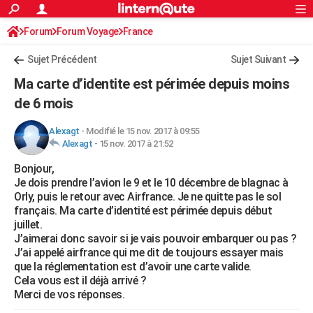
ACTUALITÉS
Forum
Forum Voyage
France
Connexion
S'inscrire
Rechercher
Société
Education
Villes
Politique
Faits Divers
Monde
+
SPORT
Sujet Précédent
Sujet Suivant
Football
Cyclisme
Forum
Coupe du monde 2026
Tennis
Rugby
CULTURE
Ma carte d’identite est périmée depuis moins
TNT
Cinéma
Musique
Programme TV
Streaming
Sorties cinéma
+
de 6 mois
FINANCE
Impôts
Immobilier
Banque
Crédit
Retraite
Epargne
Risques naturels par ville
Assurance
AUTO
Alexagt
-
Modifié le 15 nov. 2017 à 09:55
Alexagt
-
15 nov. 2017 à 21:52
Réserver un essai
Berlines
Forum auto
Essais
Citadines
SUV
+
HIGH-TECH
Bonjour,
Je dois prendre l’avion le 9 et le 10 décembre de blagnac à
Meilleur smartphone
Ordinateurs
Guide high-tech
Mobiles
Internet
Jeux vidéo
+
BRICOLAGE
Orly, puis le retour avec Airfrance. Je ne quitte pas le sol
français. Ma carte d’identité est périmée depuis début
Aménagement intérieur
Cuisine
Jardinage
+
Forum
Extérieur
Salle de bains
Rangement
WEEK-END
juillet.
J’aimerai donc savoir si je vais pouvoir embarquer ou pas ?
Escapades
Expositions
Week-end nature
Guides de France
Patrimoine
Musées
+
LIFESTYLE
J’ai appelé airfrance qui me dit de toujours essayer mais
que la réglementation est d’avoir une carte valide.
Bien-être
Mode
+
Art de vivre
Loisirs
Modes de vie
SANTE
Cela vous est il déjà arrivé ?
Merci de vos réponses.
Guide de la santé
Médicaments
+
Alimentation
Maladies
Sommeil
VOYAGE