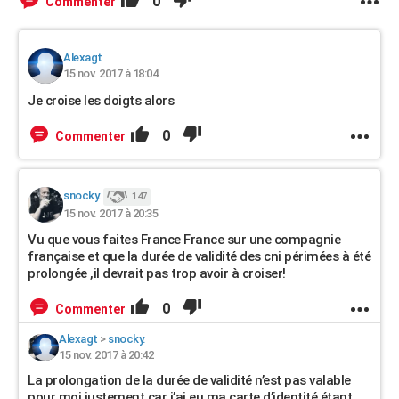
0
Commenter
Alexagt
15 nov. 2017 à 18:04
Je croise les doigts alors
0
Commenter
snocky.
147
15 nov. 2017 à 20:35
Vu que vous faites France France sur une compagnie
française et que la durée de validité des cni périmées à été
prolongée ,il devrait pas trop avoir à croiser!
0
Commenter
Alexagt
>
snocky.
15 nov. 2017 à 20:42
La prolongation de la durée de validité n’est pas valable
pour moi justement car j’ai eu ma carte d’identité étant